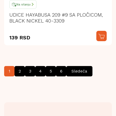
Na stanju
UDICE HAYABUSA 209 #9 SA PLOČICOM,
BLACK NICKEL 40-3309
139 RSD
1
2
3
4
5
6
Sledeća