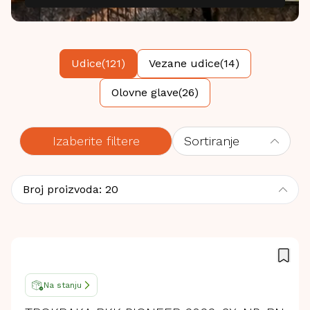
Udice
(
121
)
Vezane udice
(
14
)
Olovne glave
(
26
)
Izaberite filtere
Sortiranje
Broj proizvoda:
20
Na stanju