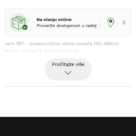
Na stanju online
Proverite dostupnost u radnji
ram 18\" - preporučena visina vozača 150-165cm

BICIKL DOMAĆE PROIZVODNJE!
Pročitajte više