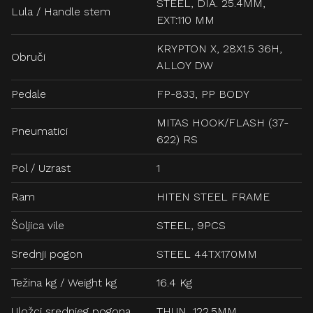
STEEL, DIA. 25.4MM,
Lula / Handle stem
EXT:110 MM
KRYPTON X, 28X1.5 36H,
Obruči
ALLOY DW
Pedale
FP-833, PP BODY
MITAS HOOK/FLASH (37-
Pneumatici
622) RS
Pol / Uzrast
1
Ram
HITEN STEEL FRAME
Šoljica vile
STEEL, 9PCS
Srednji pogon
STEEL 44TX170MM
Težina kg / Weight kg
16.4 Kg
Uložci srednjeg pogona
THUN, 122.5MM