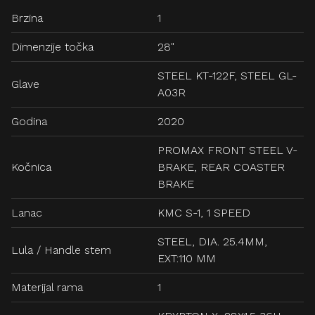
Brzina
1
Dimenzije točka
28"
STEEL KT-122F, STEEL GL-
Glave
A03R
Godina
2020
PROMAX FRONT STEEL V-
Kočnica
BRAKE, REAR COASTER
BRAKE
Lanac
KMC S-1, 1 SPEED
STEEL, DIA. 25.4MM,
Lula / Handle stem
EXT:110 MM
Materijal rama
1