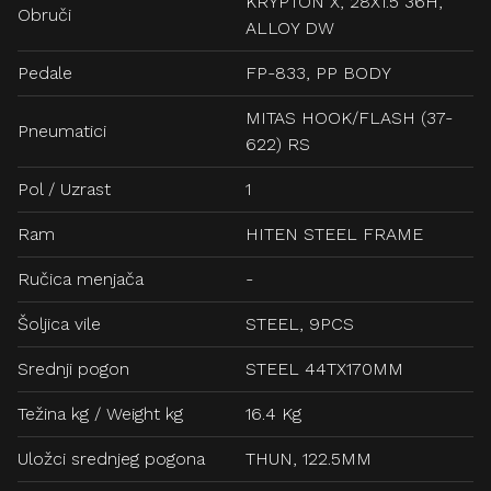
KRYPTON X, 28X1.5 36H,
Obruči
ALLOY DW
Pedale
FP-833, PP BODY
MITAS HOOK/FLASH (37-
Pneumatici
622) RS
Pol / Uzrast
1
Ram
HITEN STEEL FRAME
Ručica menjača
-
Šoljica vile
STEEL, 9PCS
Srednji pogon
STEEL 44TX170MM
Težina kg / Weight kg
16.4 Kg
Uložci srednjeg pogona
THUN, 122.5MM