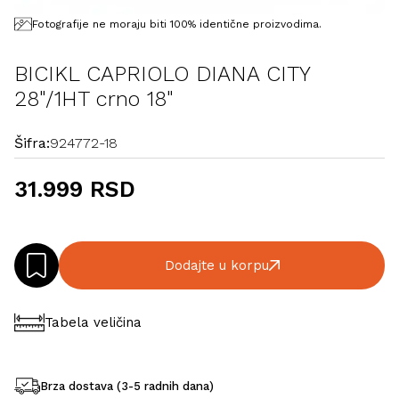
Fotografije ne moraju biti 100% identične proizvodima.
BICIKL CAPRIOLO DIANA CITY
28"/1HT crno 18"
Šifra:
924772-18
31.999 RSD
Dodajte u korpu
Tabela veličina
Brza dostava (3-5 radnih dana)