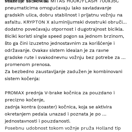
silaženje sa bicikla.
Veliki 28" točkovi sa MITAS HOOK/FLASH 700x35C 
pneumaticima omogućavaju lako savladavanje 
gradskih ulica, dobru stabilnost i prijatnu vožnju na 
asfaltu. KRYPTON X aluminijumski dvostruki obruči 
dodatno povećavaju otpornost i dugotrajnost bicikla.
Bicikl koristi single speed pogon sa jednom brzinom, 
što ga čini izuzetno jednostavnim za korišćenje i 
održavanje. Ovakav sistem idealan je za ravne 
gradske rute i svakodnevnu vožnju bez potrebe za 
promenom prenosa.
Za bezbedno zaustavljanje zadužen je kombinovani 
sistem kočenja:
PROMAX prednja V-brake kočnica za pouzdano i 
precizno kočenje,
zadnja kontra (coaster) kočnica, koja se aktivira 
okretanjem pedala unazad i poznata je po 
jednostavnosti i pouzdanosti.
Posebnu udobnost tokom vožnje pruža Holland tip 