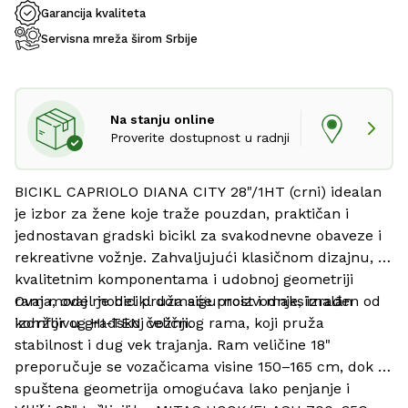
Garancija kvaliteta
Servisna mreža širom Srbije
Na stanju online
Proverite dostupnost u radnji
BICIKL CAPRIOLO DIANA CITY 28"/1HT (crni) idealan 
je izbor za žene koje traže pouzdan, praktičan i 
jednostavan gradski bicikl za svakodnevne obaveze i 
rekreativne vožnje. Zahvaljujući klasičnom dizajnu, 
kvalitetnim komponentama i udobnoj geometriji 
rama, ovaj model pruža sigurnost i maksimalan 
Ovaj model je bicikl domaće proizvodnje, izrađen od 
komfor u gradskoj vožnji.
izdržljivog HI-TEN čeličnog rama, koji pruža 
stabilnost i dug vek trajanja. Ram veličine 18" 
preporučuje se vozačicama visine 150–165 cm, dok 
spuštena geometrija omogućava lako penjanje i 