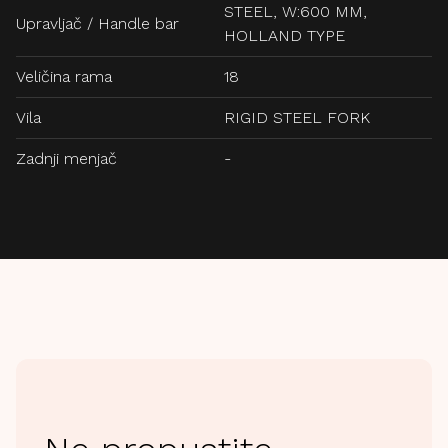
STEEL, W:600 MM,
Upravljač / Handle bar
HOLLAND TYPE
Veličina rama
18
Vila
RIGID STEEL FORK
Zadnji menjač
-