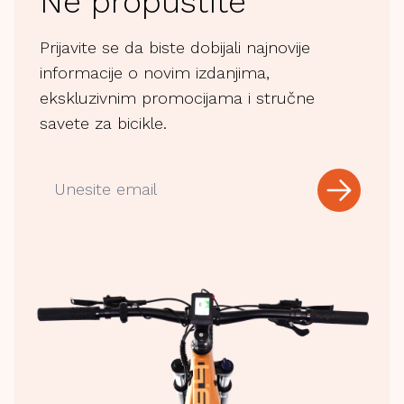
Ne propustite
Prijavite se da biste dobijali najnovije
informacije o novim izdanjima,
ekskluzivnim promocijama i stručne
savete za bicikle.