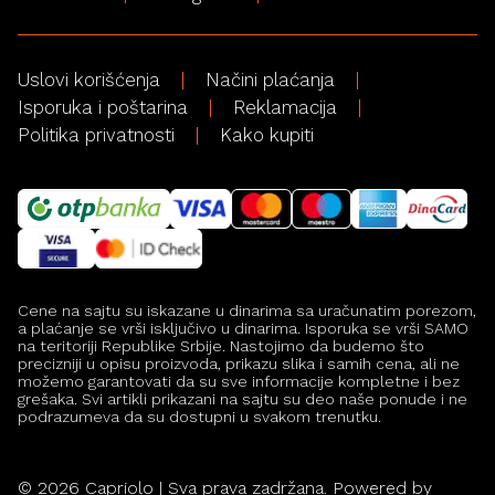
Uslovi korišćenja
Načini plaćanja
Isporuka i poštarina
Reklamacija
Politika privatnosti
Kako kupiti
Cene na sajtu su iskazane u dinarima sa uračunatim porezom,
a plaćanje se vrši isključivo u dinarima. Isporuka se vrši SAMO
na teritoriji Republike Srbije. Nastojimo da budemo što
precizniji u opisu proizvoda, prikazu slika i samih cena, ali ne
možemo garantovati da su sve informacije kompletne i bez
grešaka. Svi artikli prikazani na sajtu su deo naše ponude i ne
podrazumeva da su dostupni u svakom trenutku.
©
2026
Capriolo | Sva prava zadržana. Powered by