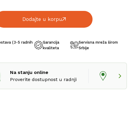
Dodajte u korpu
ostava (3-5 radnih
Garancija
Servisna mreža širom
kvaliteta
Srbije
Na stanju online
Proverite dostupnost u radnji