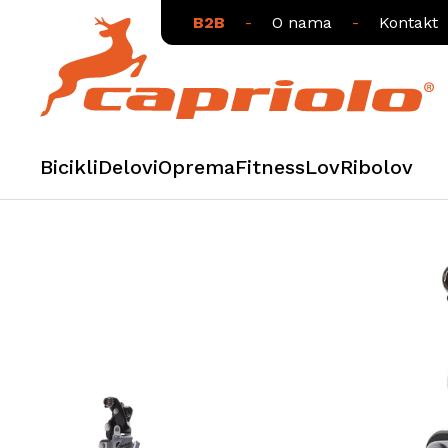
B2B
-
O nama
-
Kontakt
Bicikli
Delovi
Oprema
Fitness
Lov
Ribolov