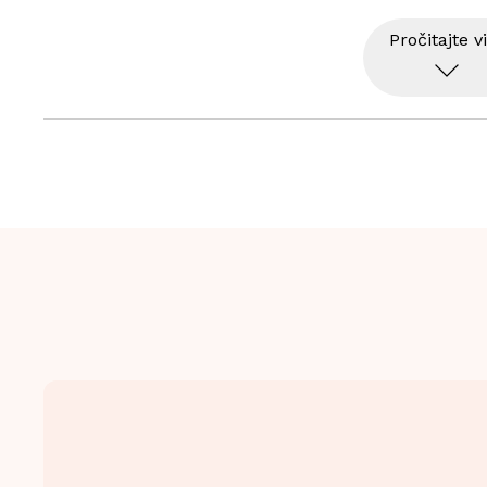
Broj brzina: 2x10
Pročitajte v
Materijal: Aluminijum / Čelik
Težina: 89g
Kompatibilnost: Lanci do 10 brzina
Šelna: 31.8 - 34.9mm 
Tehnologija: WiFLi™