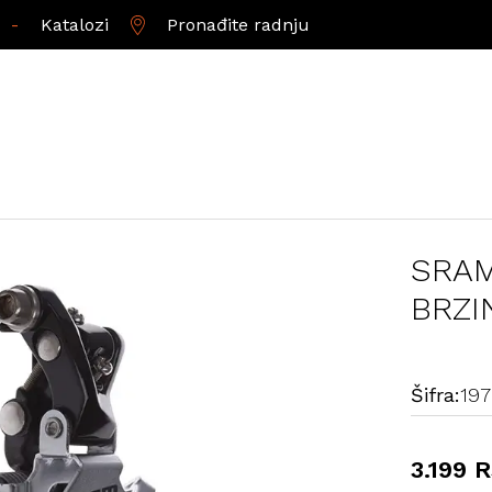
-
Katalozi
Pronađite radnju
SRAM
BRZI
Šifra:
19
3.199 