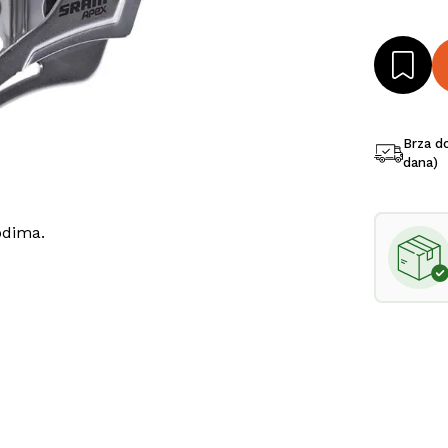
Brza d
dana)
odima.