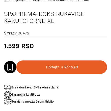
Fotografije ne moraju biti 100% identične proizvodima.
SP.OPREMA-BOKS RUKAVICE
KAKUTO-CRNE XL
Šifra:
S100472
1.599 RSD
Dodajte u korpu
Brza dostava (3-5 radnih dana)
Garancija kvaliteta
Servisna mreža širom Srbije