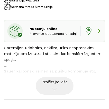
Garancija kvaliteta
Servisna mreža širom Srbije
Na stanju online
Proverite dostupnost u radnji
Opremljen udobnim, neklizajućim neoprenskim 
materijalom iznutra i stilskim karbonskim izgledom 
spolja.
Sauer karbonski remen za pušku kombinuje stil, 
udobnost i robusnost. Pogodan je za lovce svih građa 
Pročitajte više
zahvaljujući podesivoj dužini.