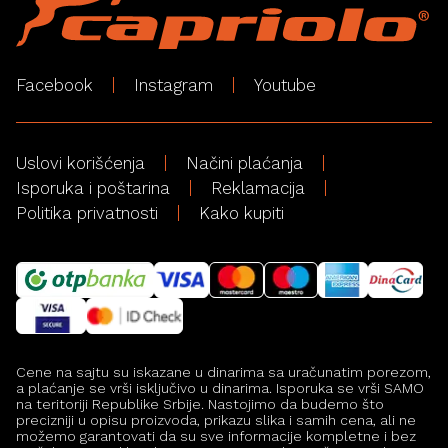
Facebook
Instagram
Youtube
Uslovi korišćenja
Načini plaćanja
Isporuka i poštarina
Reklamacija
Politika privatnosti
Kako kupiti
Cene na sajtu su iskazane u dinarima sa uračunatim porezom,
a plaćanje se vrši isključivo u dinarima. Isporuka se vrši SAMO
na teritoriji Republike Srbije. Nastojimo da budemo što
precizniji u opisu proizvoda, prikazu slika i samih cena, ali ne
možemo garantovati da su sve informacije kompletne i bez