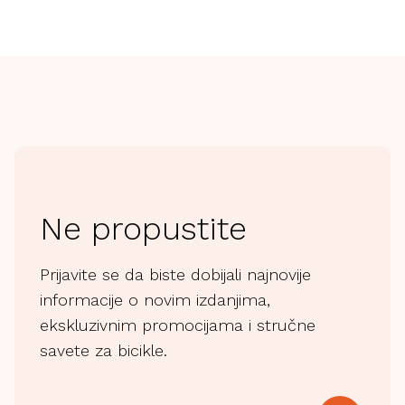
Ne propustite
Prijavite se da biste dobijali najnovije
informacije o novim izdanjima,
ekskluzivnim promocijama i stručne
savete za bicikle.