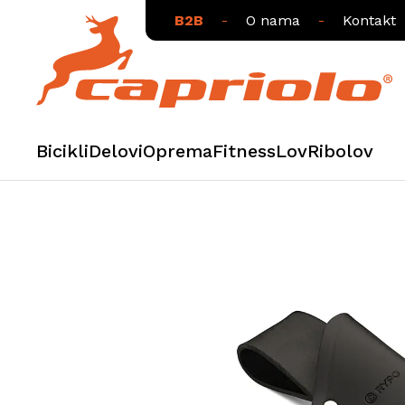
B2B
-
O nama
-
Kontakt
Bicikli
Delovi
Oprema
Fitness
Lov
Ribolov