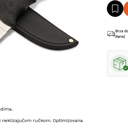
Brza d
dana)
odima.
 neklizajućom ručkom. Optimizovana 