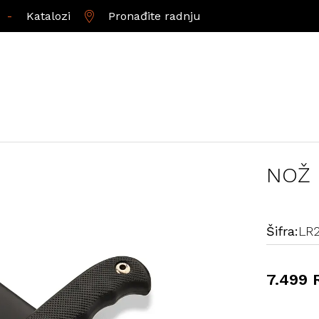
-
Katalozi
Pronađite radnju
NOŽ 
Šifra:
LR
7.499 