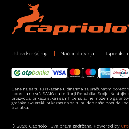
Uslovi korišćenja
Načini plaćanja
Isporuka i
Cene na sajtu su iskazane u dinarima sa uračunatim porezom, a
Isporuka se vrši SAMO na teritoriji Republike Srbije. Nastoji
proizvoda, prikazu slika i samih cena, ali ne možemo garanto
grešaka. Svi artikli prikazani na sajtu su deo naše ponude 
trenutku.
©
2026
Capriolo | Sva prava zadržana. Powered by
Cro