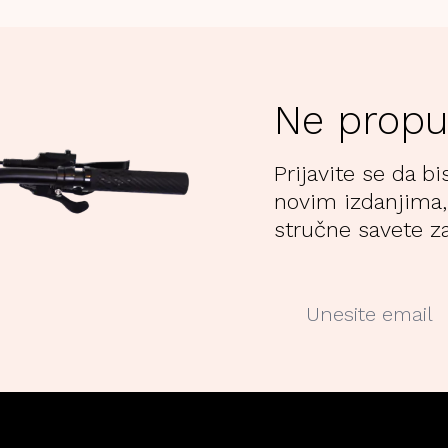
Ne propu
Prijavite se da bi
novim izdanjima,
stručne savete za