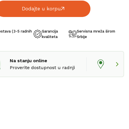
Dodajte u korpu
ostava (3-5 radnih
Garancija
Servisna mreža širom
kvaliteta
Srbije
Na stanju online
Proverite dostupnost u radnji