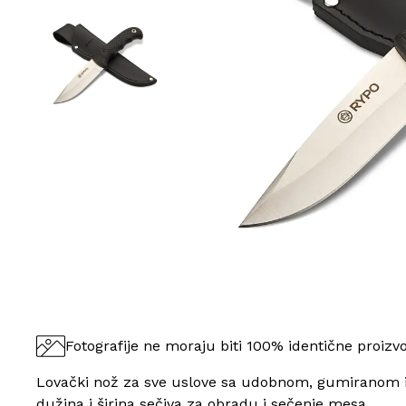
Fotografije ne moraju biti 100% identične proizv
Lovački nož za sve uslove sa udobnom, gumiranom i
dužina i širina sečiva za obradu i sečenje mesa.