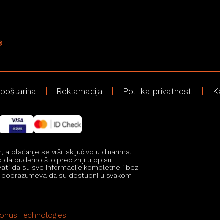
 poštarina
Reklamacija
Politika privatnosti
K
 plaćanje se vrši isključivo u dinarima.
mo da budemo što precizniji u opisu
vati da su sve informacije kompletne i bez
i ne podrazumeva da su dostupni u svakom
onus Technologies