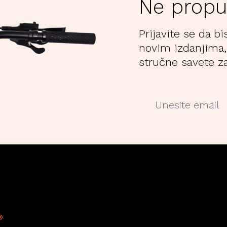
Ne propu
Prijavite se da bi
novim izdanjima,
stručne savete za