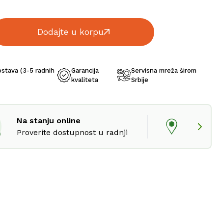
Dodajte u korpu
ostava (3-5 radnih
Garancija
Servisna mreža širom
kvaliteta
Srbije
Na stanju online
Proverite dostupnost u radnji