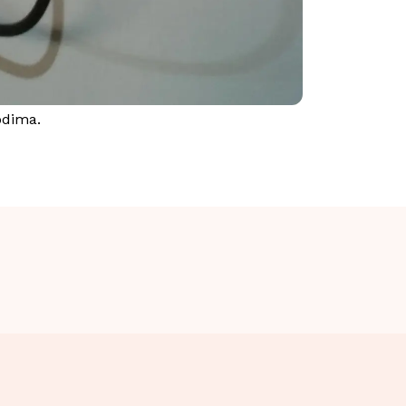
odima.