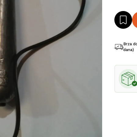
Brza d
dana)