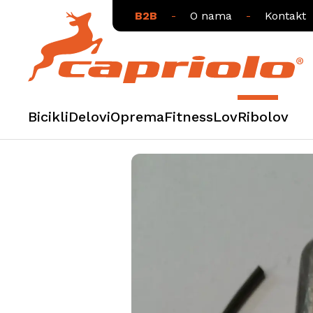
B2B
-
O nama
-
Kontakt
Bicikli
Delovi
Oprema
Fitness
Lov
Ribolov