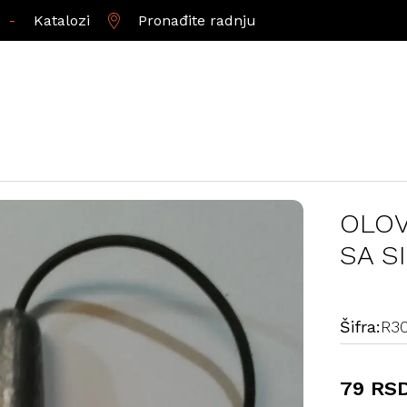
-
Katalozi
Pronađite radnju
OLOV
SA S
Šifra:
R3
79 RS