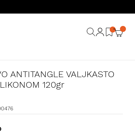
O ANTITANGLE VALJKASTO
ILIKONOM 120gr
00476
D