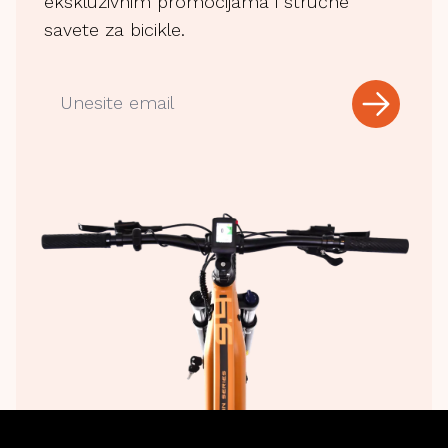
ekskluzivnim promocijama i stručne
savete za bicikle.