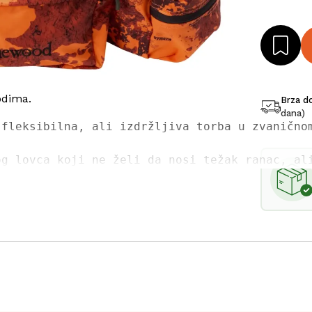
odima.
Brza d
dana)
 fleksibilna, ali izdržljiva torba u zvanično
og lovca koji ne želi da nosi težak ranac, al