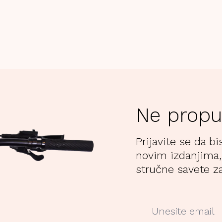
Ne propu
Prijavite se da bi
novim izdanjima,
stručne savete za