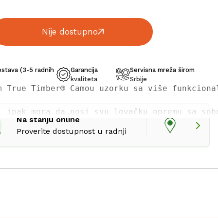
Nije dostupno
ostava (3-5 radnih
Garancija
Servisna mreža širom
kvaliteta
Srbije
m True Timber® Camou uzorku sa više funkciona
i ipak mora da nosi svu lovačku opremu sa sob
Na stanju online
Proverite dostupnost u radnji