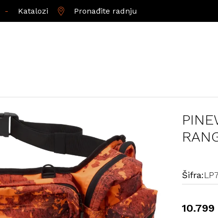
-
Katalozi
Pronađite radnju
PINE
RANG
Šifra:
LP
10.799