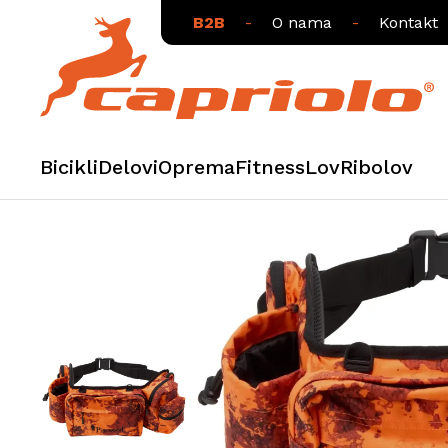
B2B
-
O nama
-
Kontakt
Bicikli
Delovi
Oprema
Fitness
Lov
Ribolov