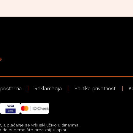
 poštarina
Reklamacija
Politika privatnosti
K
 plaćanje se vrši isključivo u dinarima.
mo da budemo što precizniji u opisu