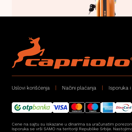
Uslovi korišćenja
Načini plaćanja
Isporuka i
Cene na sajtu su iskazane u dinarima sa uračunatim porezom, a
Isporuka se vrši SAMO na teritoriji Republike Srbije. Nastoji