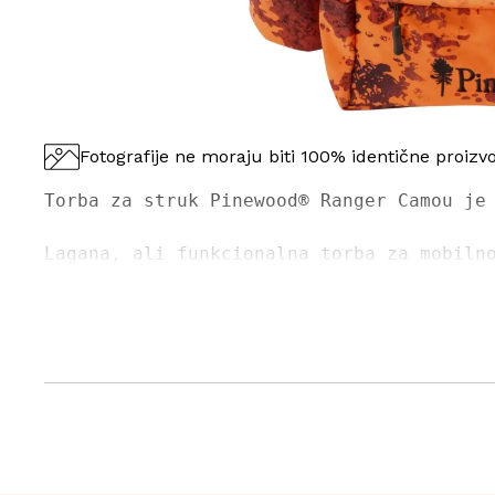
Fotografije ne moraju biti 100% identične proizv
Torba za struk Pinewood® Ranger Camou je
Lagana, ali funkcionalna torba za mobiln