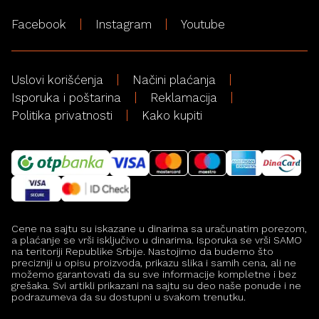
Facebook
Instagram
Youtube
Uslovi korišćenja
Načini plaćanja
Isporuka i poštarina
Reklamacija
Politika privatnosti
Kako kupiti
Cene na sajtu su iskazane u dinarima sa uračunatim porezom,
a plaćanje se vrši isključivo u dinarima. Isporuka se vrši SAMO
na teritoriji Republike Srbije. Nastojimo da budemo što
precizniji u opisu proizvoda, prikazu slika i samih cena, ali ne
možemo garantovati da su sve informacije kompletne i bez
grešaka. Svi artikli prikazani na sajtu su deo naše ponude i ne
podrazumeva da su dostupni u svakom trenutku.