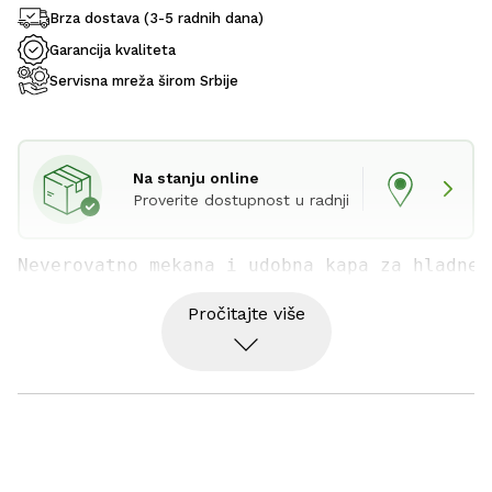
Brza dostava (3-5 radnih dana)
Garancija kvaliteta
Servisna mreža širom Srbije
Na stanju online
Proverite dostupnost u radnji
Neverovatno mekana i udobna kapa za hladne 
Pročitajte više