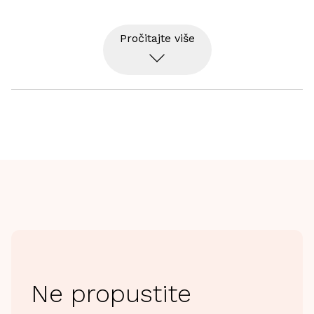
Dizajnirane za profesionalce i one koji rade na zemlji, 
Pročitajte više
ove robusne tehničke čizme su pogodne za 
profesionalnu i dugotrajnu upotrebu.
„Brzosušeća postava
- Samočisteći, đon sa žicama
- Prianjanje i trakcija.
Ne propustite