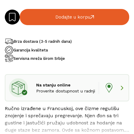
Dodajte u korpu
Brza dostava (3-5 radnih dana)
Garancija kvaliteta
Servisna mreža širom Srbije
Na stanju online
Proverite dostupnost u radnji
Ručno izrađene u Francuskoj, ove čizme regulišu 
znojenje i sprečavaju pregrevanje. Njen đon sa tri 
gustine i jastučići pružaju udobnost za hodanje na 
duge staze bez zamora. Ovde sa kožnom postavom.