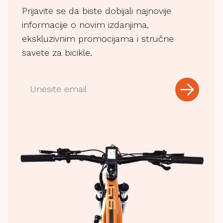
Prijavite se da biste dobijali najnovije
informacije o novim izdanjima,
ekskluzivnim promocijama i stručne
savete za bicikle.