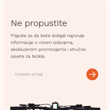
Ne propustite
Prijavite se da biste dobijali najnovije
informacije o novim izdanjima,
ekskluzivnim promocijama i stručne
savete za bicikle.