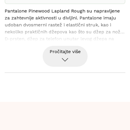
Pantalone Pinewood Lapland Rough su napravljene 
za zahtevnije aktivnosti u divljini. Pantalone imaju 
udoban dvosmerni rastež i elastični struk, kao i 
nekoliko praktičnih džepova kao što su džep za nož, 
D-prsten, džep za telefon unutar levog džepa na 
nogavici, džepove na nogavicama i podesivi donji deo 
Pročitajte više
sa čičak trakom. Postoji dodatni otvor na kolenima za 
štitnike za kolena.
Pantalone su ojačane na kolenima i zadnjem delu, 
dvostrukom tkaninom. Koristite ih za teže i izazovnije 
izlete u šumi i divljini.