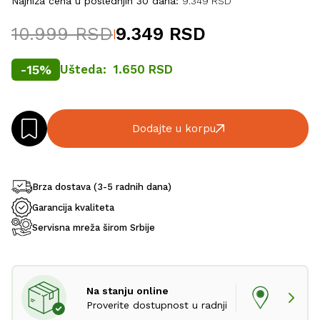
Najniža cena u poslednjih 30 dana:
9.349 RSD
10.999 RSD
9.349 RSD
|
-
15
%
Ušteda:
1.650 RSD
Dodajte u korpu
Brza dostava (3-5 radnih dana)
Garancija kvaliteta
Servisna mreža širom Srbije
Na stanju online
Proverite dostupnost u radnji