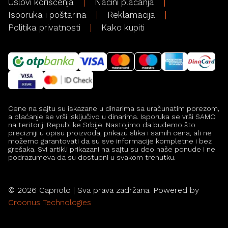
Uslovi korišćenja
Načini plaćanja
Isporuka i poštarina
Reklamacija
Politika privatnosti
Kako kupiti
Cene na sajtu su iskazane u dinarima sa uračunatim porezom,
a plaćanje se vrši isključivo u dinarima. Isporuka se vrši SAMO
na teritoriji Republike Srbije. Nastojimo da budemo što
precizniji u opisu proizvoda, prikazu slika i samih cena, ali ne
možemo garantovati da su sve informacije kompletne i bez
grešaka. Svi artikli prikazani na sajtu su deo naše ponude i ne
podrazumeva da su dostupni u svakom trenutku.
©
2026
Capriolo | Sva prava zadržana. Powered by
Croonus Technologies