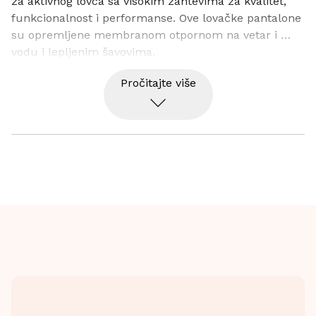
za aktivnog lovca sa visokim zahtevima za kvalitet, 
funkcionalnost i performanse. Ove lovačke pantalone 
su opremljene membranom otpornom na vetar i 
vodu i lepljenim šavovima.
Pročitajte više
Na zadnjem delu struka nalazi se i deo dvosmerno 
rastegljivog panela za dodatnu pokretljivost i 
udobnost tokom kretanja. Sa obe strane nalaze se 
ventilacioni rajsferšlusi sa mrežastom postavom. 
Dodatna cirkulacija vazduha u otvorenom stanju 
smanjuje vlagu i znoj pri većem nivou aktivnosti i 
telesnoj temperaturi.
Nekoliko prostranih džepova sa rajsferšlusima. 
Džepovi na nogavicama sa držačima za metke. 
Podesivi donji deo sa plastičnom kopčom. Zaštitna 
traka u signalno narandžastoj boji integrisana u mali 
džep na nogavici.