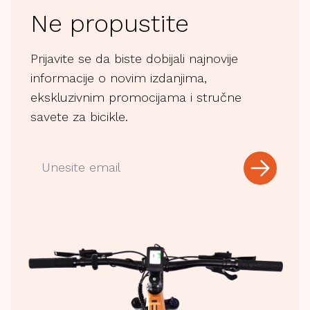
Ne propustite
Prijavite se da biste dobijali najnovije
informacije o novim izdanjima,
ekskluzivnim promocijama i stručne
savete za bicikle.