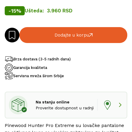
-
15
%
Ušteda:
3.960 RSD
Dodajte u korpu
Brza dostava (3-5 radnih dana)
Garancija kvaliteta
Servisna mreža širom Srbije
Na stanju online
Proverite dostupnost u radnji
Pinewood Hunter Pro Extreme su lovačke pantalone 