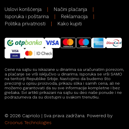
Uslovi korišćenja
Načini plaćanja
Isporuka i poštarina
Reklamacija
Politika privatnosti
Kako kupiti
Cene na sajtu su iskazane u dinarima sa uračunatim porezom,
a plaćanje se vrši isključivo u dinarima. Isporuka se vrši SAMO
na teritoriji Republike Srbije. Nastojimo da budemo što
precizniji u opisu proizvoda, prikazu slika i samih cena, ali ne
možemo garantovati da su sve informacije kompletne i bez
grešaka. Svi artikli prikazani na sajtu su deo naše ponude i ne
podrazumeva da su dostupni u svakom trenutku.
©
2026
Capriolo | Sva prava zadržana. Powered by
Croonus Technologies