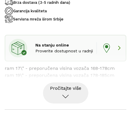
Brza dostava (3-5 radnih dana)
Garancija kvaliteta
Servisna mreža širom Srbije
Na stanju online
Proverite dostupnost u radnji
ram 17\" - preporučena visina vozača 168-178cm

ram 19\" - preporučena visina vozača 178-185cm
Pročitajte više