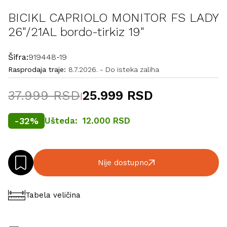
BICIKL CAPRIOLO MONITOR FS LADY
26"/21AL bordo-tirkiz 19"
Šifra:
919448-19
Rasprodaja traje:
8.7.2026.
-
Do isteka zaliha
37.999 RSD
25.999 RSD
|
-
32
%
Ušteda:
12.000 RSD
Nije dostupno
Tabela veličina