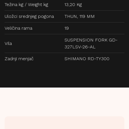
Težina kg / Weight kg
13,20 Kg
Uložci srednjeg pogona
THUN, 119 MM
Veličina rama
19
SUSPENSION FORK GD-
Vila
327LSV-26-AL
Zadnji menjač
SHIMANO RD-TY300