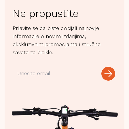
Ne propustite
Prijavite se da biste dobijali najnovije
informacije o novim izdanjima,
ekskluzivnim promocijama i stručne
savete za bicikle.