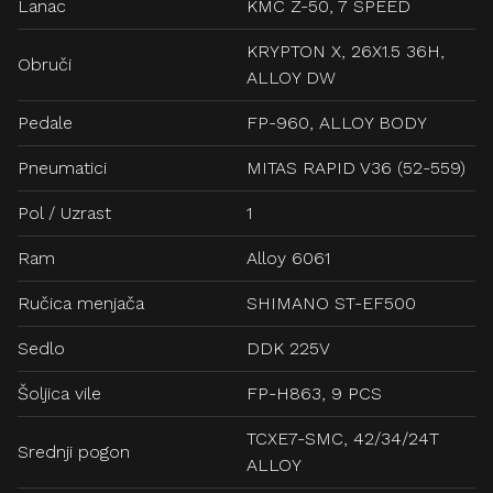
Lanac
KMC Z-50, 7 SPEED
KRYPTON X, 26X1.5 36H,
Obruči
ALLOY DW
Pedale
FP-960, ALLOY BODY
Pneumatici
MITAS RAPID V36 (52-559)
Pol / Uzrast
1
Ram
Alloy 6061
Ručica menjača
SHIMANO ST-EF500
Sedlo
DDK 225V
Šoljica vile
FP-H863, 9 PCS
TCXE7-SMC, 42/34/24T
Srednji pogon
ALLOY