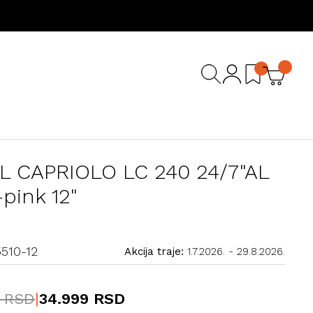
KL CAPRIOLO LC 240 24/7"AL
pink 12"
510-12
Akcija traje:
1.7.2026.
-
29.8.2026.
9 RSD
|
34.999 RSD