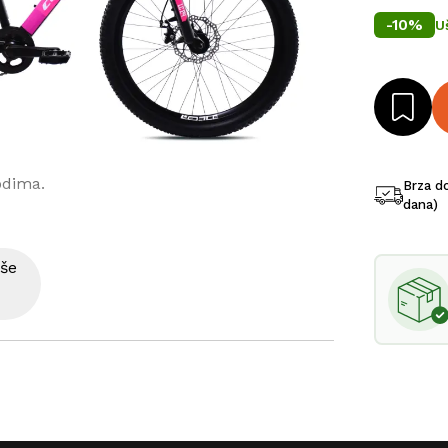
-
10
%
U
odima.
Brza d
dana)
iše