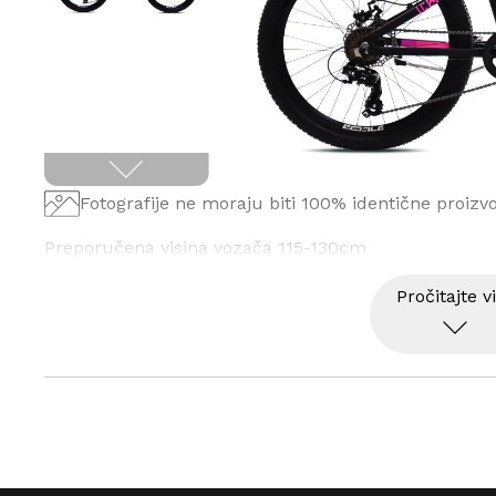
Fotografije ne moraju biti 100% identične proizv
Preporučena visina vozača 115-130cm
Pročitajte v