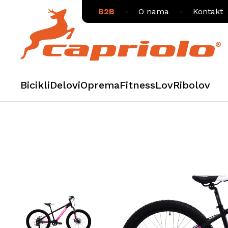
B2B
-
O nama
-
Kontakt
Bicikli
Delovi
Oprema
Fitness
Lov
Ribolov