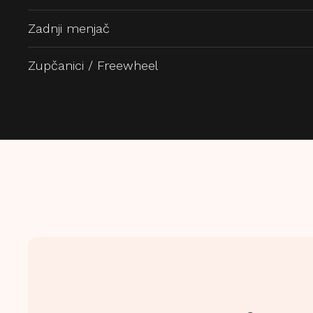
Zadnji menjač
Zupčanici / Freewheel