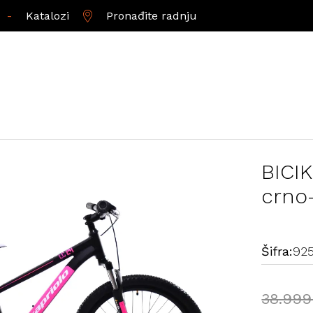
-
Katalozi
Pronađite radnju
BICI
crno-
Šifra:
925
38.99