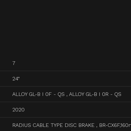
7
24"
ALLOY GL-B I 0F - QS , ALLOY GL-B I 0R - QS
2020
RADIUS CABLE TYPE DISC BRAKE , BR-CX6F,16