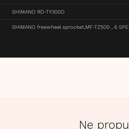
SHIMANO RD-TY300D
SHIMANO freewheel sprocket,MF-TZ500 , 6 SP
Ne propu