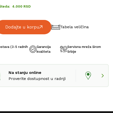
šteda:
4.000 RSD
Dodajte u korpu
Tabela veličina
ostava (3-5 radnih
Garancija
Servisna mreža širom
kvaliteta
Srbije
Na stanju online
Proverite dostupnost u radnji