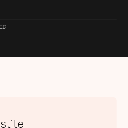
EED
stite