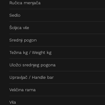
Ručica menjača
Sedlo
Šoljica vile
Srednji pogon
Težina kg / Weight kg
Uložci srednjeg pogona
Upravljač / Handle bar
Veličina rama
Vila