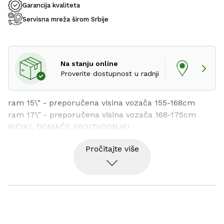
Garancija kvaliteta
Servisna mreža širom Srbije
Na stanju online
Proverite dostupnost u radnji
ram 15\" - preporučena visina vozača 155-168cm

ram 17\" - preporučena visina vozača 168-175cm

BICIKL DOMAĆE PROIZVODNJE!
Pročitajte više