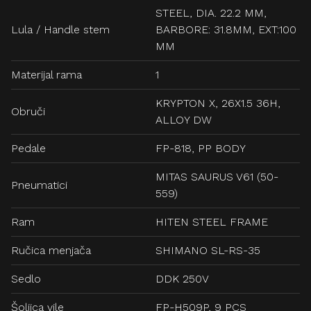
STEEL, DIA. 22.2 MM,
Lula / Handle stem
BARBORE: 31.8MM, EXT:100
MM
Materijal rama
1
KRYPTON X, 26X1.5 36H,
Obruči
ALLOY DW
Pedale
FP-818, PP BODY
MITAS SAURUS V61 (50-
Pneumatici
559)
Ram
HITEN STEEL FRAME
Ručica menjača
SHIMANO SL-RS-35
Sedlo
DDK 250V
Šoljica vile
FP-H509P, 9 PCS