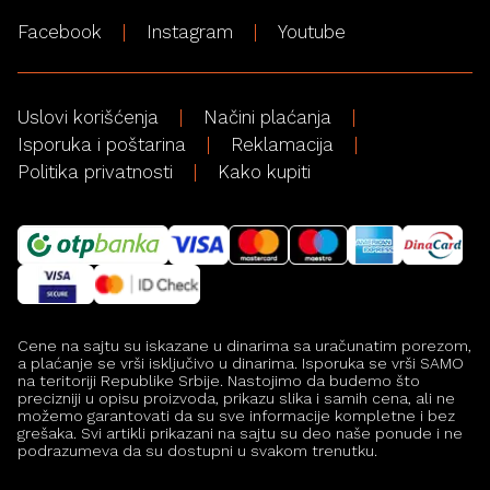
Facebook
Instagram
Youtube
Uslovi korišćenja
Načini plaćanja
Isporuka i poštarina
Reklamacija
Politika privatnosti
Kako kupiti
Cene na sajtu su iskazane u dinarima sa uračunatim porezom,
a plaćanje se vrši isključivo u dinarima. Isporuka se vrši SAMO
na teritoriji Republike Srbije. Nastojimo da budemo što
precizniji u opisu proizvoda, prikazu slika i samih cena, ali ne
možemo garantovati da su sve informacije kompletne i bez
grešaka. Svi artikli prikazani na sajtu su deo naše ponude i ne
podrazumeva da su dostupni u svakom trenutku.