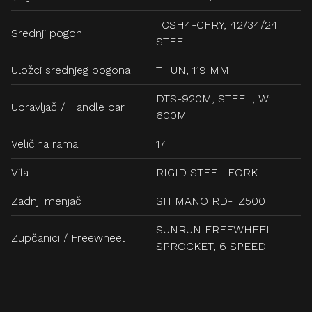
TCSH4-CFRY, 42/34/24T
Srednji pogon
STEEL
Uložci srednjeg pogona
THUN, 119 MM
DTS-920M, STEEL, W:
Upravljač / Handle bar
600M
Veličina rama
17
Vila
RIGID STEEL FORK
Zadnji menjač
SHIMANO RD-TZ500
SUNRUN FREEWHEEL
Zupčanici / Freewheel
SPROCKET, 6 SPEED