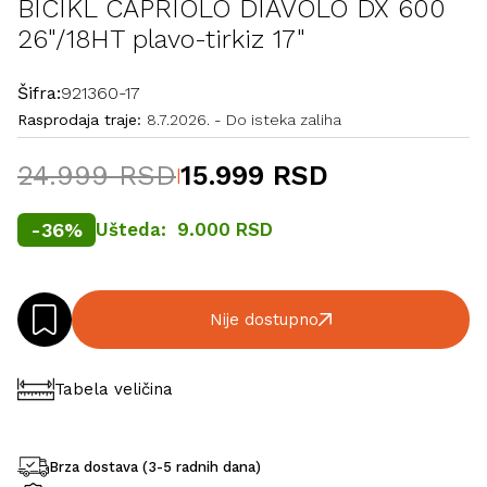
BICIKL CAPRIOLO DIAVOLO DX 600
26"/18HT plavo-tirkiz 17"
Šifra:
921360-17
Rasprodaja traje:
8.7.2026.
-
Do isteka zaliha
24.999 RSD
15.999 RSD
|
-
36
%
Ušteda:
9.000 RSD
Nije dostupno
Tabela veličina
Brza dostava (3-5 radnih dana)