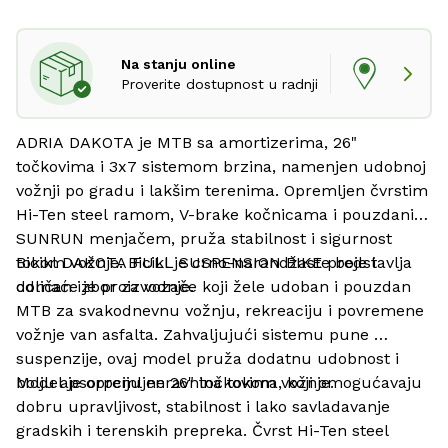
Na stanju online
Proverite dostupnost u radnji
ADRIA DAKOTA je MTB sa amortizerima, 26" 
točkovima i 3x7 sistemom brzina, namenjen udobnoj 
vožnji po gradu i lakšim terenima. Opremljen čvrstim 
Hi-Ten steel ramom, V-brake kočnicama i pouzdanim 
SUNRUN menjačem, pruža stabilnost i sigurnost 
tokom vožnje. Bicikl je crno-narandžaste boje i 
Bicikl DAKOTA FULL SUSPENSION BIKE predstavlja 
domaće je proizvodnje.
odličan izbor za vozače koji žele udoban i pouzdan 
MTB za svakodnevnu vožnju, rekreaciju i povremene 
vožnje van asfalta. Zahvaljujući sistemu pune 
suspenzije, ovaj model pruža dodatnu udobnost i 
bolju apsorpciju neravnina tokom vožnje.
Model je opremljen 26" točkovima, koji omogućavaju 
dobru upravljivost, stabilnost i lako savladavanje 
gradskih i terenskih prepreka. Čvrst Hi-Ten steel 