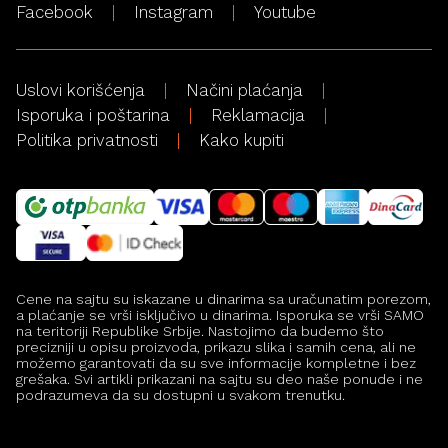
Facebook
Instagram
Youtube
Uslovi korišćenja
Načini plaćanja
Isporuka i poštarina
Reklamacija
Politika privatnosti
Kako kupiti
Cene na sajtu su iskazane u dinarima sa uračunatim porezom,
a plaćanje se vrši isključivo u dinarima. Isporuka se vrši SAMO
na teritoriji Republike Srbije. Nastojimo da budemo što
precizniji u opisu proizvoda, prikazu slika i samih cena, ali ne
možemo garantovati da su sve informacije kompletne i bez
grešaka. Svi artikli prikazani na sajtu su deo naše ponude i ne
podrazumeva da su dostupni u svakom trenutku.