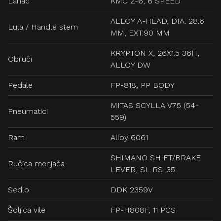
Lanac
KMC Z-6, 6 SPEED
ALLOY A-HEAD, DIA. 28.6
Lula / Handle stem
MM, EXT:90 MM
KRYPTON X, 26X1.5 36H,
Obruči
ALLOY DW
Pedale
FP-818, PP BODY
MITAS SCYLLA V75 (54-
Pneumatici
559)
Ram
Alloy 6061
SHIMANO SHIFT/BRAKE
Ručica menjača
LEVER, SL-RS-35
Sedlo
DDK 2359V
Šoljica vile
FP-H808F, 11 PCS