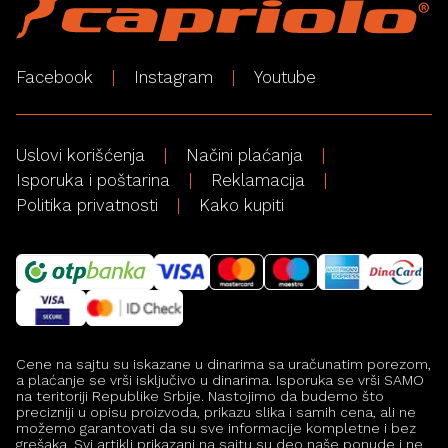
Facebook
Instagram
Youtube
Uslovi korišćenja
Načini plaćanja
Isporuka i poštarina
Reklamacija
Politika privatnosti
Kako kupiti
Cene na sajtu su iskazane u dinarima sa uračunatim porezom,
a plaćanje se vrši isključivo u dinarima. Isporuka se vrši SAMO
na teritoriji Republike Srbije. Nastojimo da budemo što
precizniji u opisu proizvoda, prikazu slika i samih cena, ali ne
možemo garantovati da su sve informacije kompletne i bez
grešaka. Svi artikli prikazani na sajtu su deo naše ponude i ne