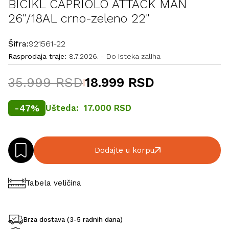
BICIKL CAPRIOLO ATTACK MAN
26"/18AL crno-zeleno 22"
Šifra:
921561-22
Rasprodaja traje:
8.7.2026.
-
Do isteka zaliha
35.999 RSD
18.999 RSD
|
-
47
%
Ušteda:
17.000 RSD
Dodajte u korpu
Tabela veličina
Brza dostava (3-5 radnih dana)