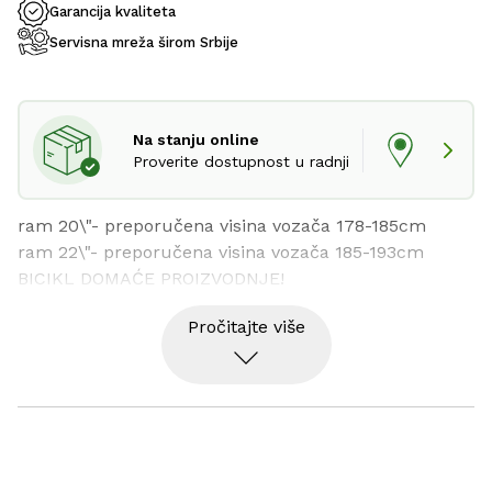
Garancija kvaliteta
Servisna mreža širom Srbije
Na stanju online
Proverite dostupnost u radnji
ram 20\"- preporučena visina vozača 178-185cm

ram 22\"- preporučena visina vozača 185-193cm

BICIKL DOMAĆE PROIZVODNJE!
Pročitajte više