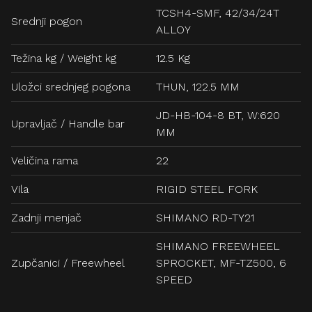
TCSH4-SMF, 42/34/24T
Srednji pogon
ALLOY
Težina kg / Weight kg
12.5 Kg
Uložci srednjeg pogona
THUN, 122.5 MM
JD-HB-104-8 BT, W:620
Upravljač / Handle bar
MM
Veličina rama
22
Vila
RIGID STEEL FORK
Zadnji menjač
SHIMANO RD-TY21
SHIMANO FREEWHEEL
Zupčanici / Freewheel
SPROCKET, MF-TZ500, 6
SPEED