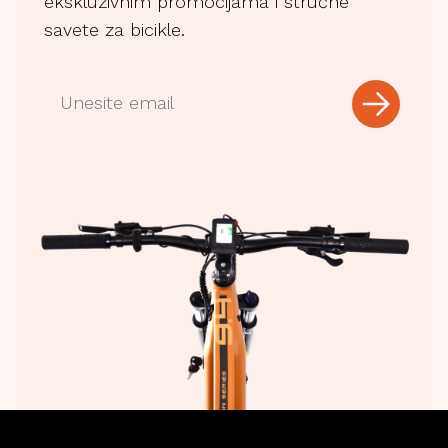
ekskluzivnim promocijama i stručne
savete za bicikle.