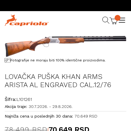
Fotografije ne moraju biti 100% identične proizvodima.
LOVAČKA PUŠKA KHAN ARMS
ARISTA AL ENGRAVED CAL.12/76
Šifra:
L101261
Akcija traje:
30.7.2026.
-
29.8.2026.
Najniža cena u poslednjih 30 dana:
70.649 RSD
78.499 RSD
70.649 RSD
|