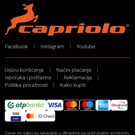
Facebook
Instagram
Youtube
Uslovi korišćenja
Načini plaćanja
Isporuka i poštarina
Reklamacija
Politika privatnosti
Kako kupiti
Cene na sajtu su iskazane u dinarima sa uračunatim porezom,