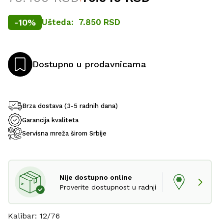
-
10
%
Ušteda:
7.850 RSD
Dostupno u prodavnicama
Brza dostava (3-5 radnih dana)
Garancija kvaliteta
Servisna mreža širom Srbije
Nije dostupno online
Proverite dostupnost u radnji
Kalibar: 12/76