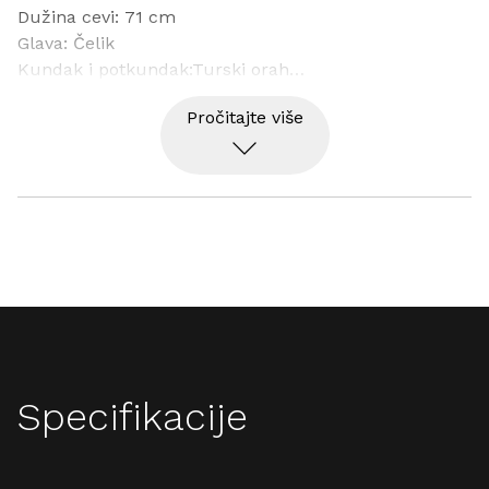
Dužina cevi: 71 cm
Glava: Čelik
Kundak i potkundak:Turski orah
Promenjivi čokovi
Pročitajte više
Jedan selektivni podesivi okidač
Težina 2,9 kg
Specifikacije