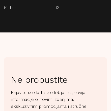
Kalibar
12
Ne propustite
Prijavite se da biste dobijali najnovije
informacije o novim izdanjima,
ekskluzivnim promocijama i stručne