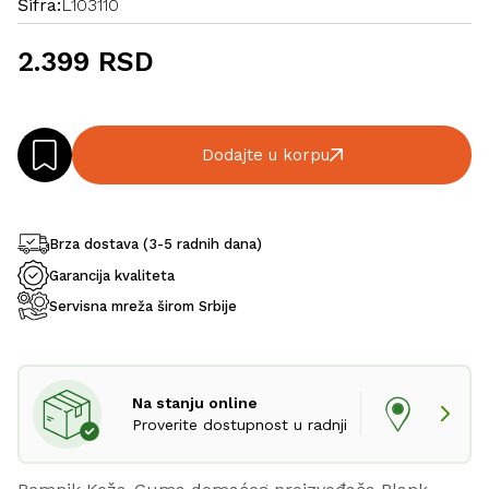
Šifra:
L103110
2.399 RSD
Dodajte u korpu
Brza dostava (3-5 radnih dana)
Garancija kvaliteta
Servisna mreža širom Srbije
Na stanju online
Proverite dostupnost u radnji