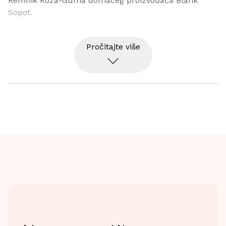
Remnik Koža-Guma domaćeg proizvođača Blank 
Sopot.
Pročitajte više