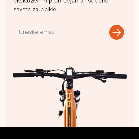
ekskluzivnim promocijama i stručne
savete za bicikle.