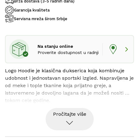
Brza dostava (3-5 radnih dana)
Garancija kvaliteta
Servisna mreža širom Srbije
Na stanju online
Proverite dostupnost u radnji
Logo Hoodie je klasična dukserica koja kombinuje 
udobnost i jednostavan sportski izgled. Napravljena je 
od meke i tople tkanine koja prijatno greje, a 
istovremeno je dovoljno lagana da je možeš nositi 
tokom cele godine.
Pročitajte više
Dukserica ima kapuljaču sa učkurom koja štiti od 
vetra i hladnoće, kao i veliki prednji džep u koji 
možeš da ugreješ ruke ili odložiš sitnice. Na grudima 
se nalazi upečatljiv Pinewood logo koji daje 