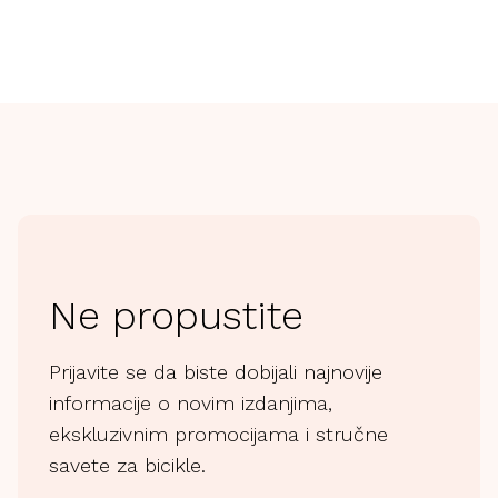
prepoznatljiv izgled ovom modelu.
Zahvaljujući svom kroju i kvalitetnom materijalu, 
Logo Hoodie je odličan izbor kako za svakodnevno 
nošenje u gradu, tako i za opuštene trenutke u 
prirodi. Lako se kombinuje sa farmerkama, šorcem ili 
outdoor pantalonama.
Ne propustite
Prijavite se da biste dobijali najnovije
informacije o novim izdanjima,
ekskluzivnim promocijama i stručne
savete za bicikle.