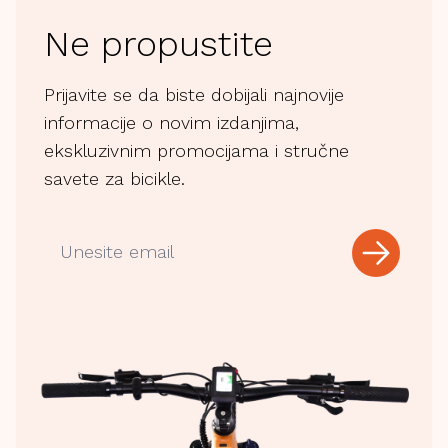
Ne propustite
Prijavite se da biste dobijali najnovije
informacije o novim izdanjima,
ekskluzivnim promocijama i stručne
savete za bicikle.