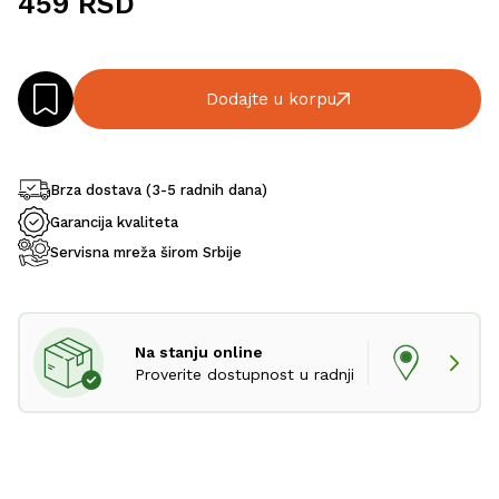
459 RSD
Dodajte u korpu
Brza dostava (3-5 radnih dana)
Garancija kvaliteta
Servisna mreža širom Srbije
Na stanju online
Proverite dostupnost u radnji