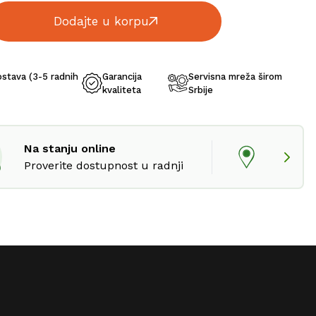
Dodajte u korpu
ostava (3-5 radnih
Garancija
Servisna mreža širom
kvaliteta
Srbije
Na stanju online
Proverite dostupnost u radnji