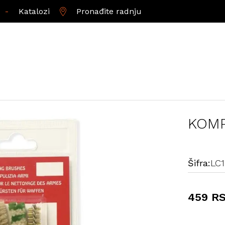
-
Katalozi
Pronađite radnju
KOMP
Šifra:
LC
459 R