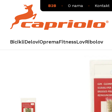
B2B
-
O nama
-
Kontakt
Bicikli
Delovi
Oprema
Fitness
Lov
Ribolov