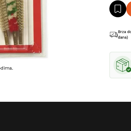
Brza d
dana)
odima.