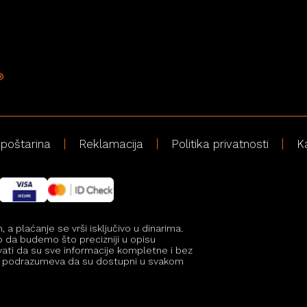
 poštarina
Reklamacija
Politika privatnosti
K
 plaćanje se vrši isključivo u dinarima.
mo da budemo što precizniji u opisu
vati da su sve informacije kompletne i bez
i ne podrazumeva da su dostupni u svakom