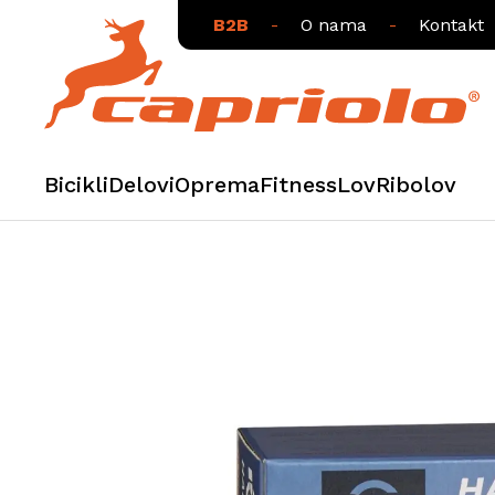
B2B
-
O nama
-
Kontakt
Bicikli
Delovi
Oprema
Fitness
Lov
Ribolov