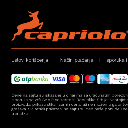
Uslovi korišćenja
Načini plaćanja
Isporuka i
Cene na sajtu su iskazane u dinarima sa uračunatim porezom, a
Isporuka se vrši SAMO na teritoriji Republike Srbije. Nastoji
proizvoda, prikazu slika i samih cena, ali ne možemo garanto
grešaka. Svi artikli prikazani na sajtu su deo naše ponude 
trenutku.