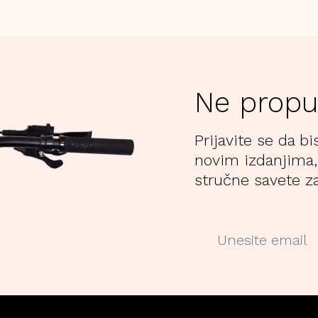
Ne propu
Prijavite se da bi
novim izdanjima,
stručne savete za