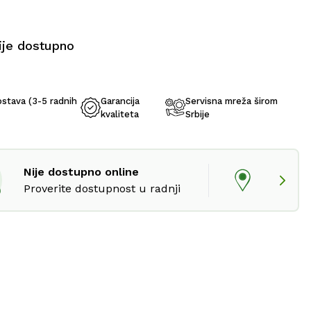
ije dostupno
ostava (3-5 radnih
Garancija
Servisna mreža širom
kvaliteta
Srbije
Nije dostupno online
Proverite dostupnost u radnji