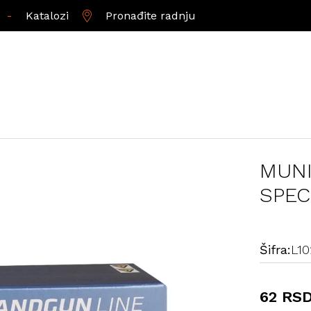
-
Katalozi
Pronađite radnju
MUNI
SPEC
Šifra:
L1
62 RS