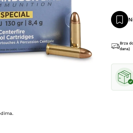
N
Brza d
dana)
odima.