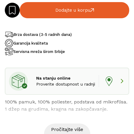
Dodajte u korpu
Brza dostava (3-5 radnih dana)
Garancija kvaliteta
Servisna mreža širom Srbije
Na stanju online
Proverite dostupnost u radnji
100% pamuk, 100% poliester, podstava od mikroflisa. 
1 džep na grudima, kragna na zakopčavanje.
Pročitajte više