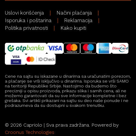
Uslovi korišćenja
Načini plaćanja
Isporuka i poštarina
Reklamacija
Politika privatnosti
Kako kupiti
Cene na sajtu su iskazane u dinarima sa uračunatim porezom,
a plaćanje se vrši isključivo u dinarima. Isporuka se vrši SAMO
na teritoriji Republike Srbije. Nastojimo da budemo što
precizniji u opisu proizvoda, prikazu slika i samih cena, ali ne
možemo garantovati da su sve informacije kompletne i bez
grešaka. Svi artikli prikazani na sajtu su deo naše ponude i ne
podrazumeva da su dostupni u svakom trenutku.
©
2026
Capriolo | Sva prava zadržana. Powered by
Croonus Technologies