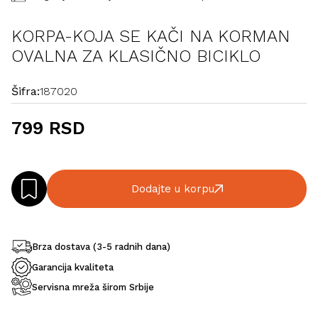
KORPA-KOJA SE KAČI NA KORMAN
OVALNA ZA KLASIČNO BICIKLO
Šifra:
187020
799 RSD
Dodajte u korpu
Brza dostava (3-5 radnih dana)
Garancija kvaliteta
Servisna mreža širom Srbije