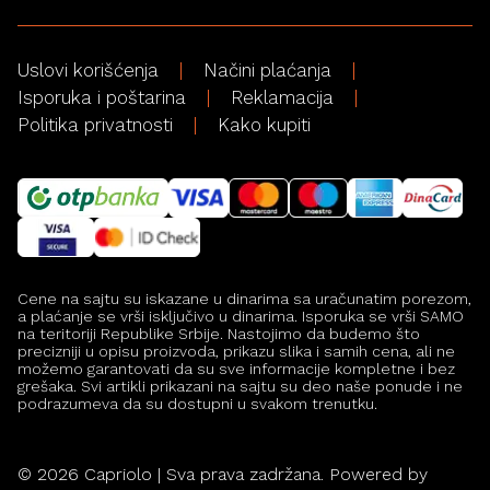
Uslovi korišćenja
Načini plaćanja
Isporuka i poštarina
Reklamacija
Politika privatnosti
Kako kupiti
Cene na sajtu su iskazane u dinarima sa uračunatim porezom,
a plaćanje se vrši isključivo u dinarima. Isporuka se vrši SAMO
na teritoriji Republike Srbije. Nastojimo da budemo što
precizniji u opisu proizvoda, prikazu slika i samih cena, ali ne
možemo garantovati da su sve informacije kompletne i bez
grešaka. Svi artikli prikazani na sajtu su deo naše ponude i ne
podrazumeva da su dostupni u svakom trenutku.
©
2026
Capriolo | Sva prava zadržana. Powered by