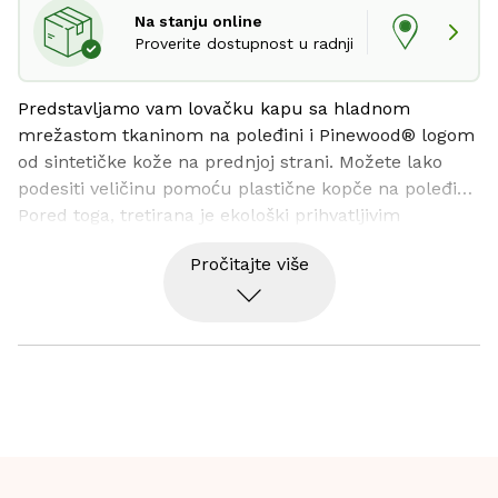
Na stanju online
Proverite dostupnost u radnji
Predstavljamo vam lovačku kapu sa hladnom 
mrežastom tkaninom na poleđini i Pinewood® logom 
od sintetičke kože na prednjoj strani. Možete lako 
podesiti veličinu pomoću plastične kopče na poleđini. 
Pored toga, tretirana je ekološki prihvatljivim 
rastvorom kako bi se obezbedila vodoodbojna 
Pročitajte više
svojstva, osiguravajući vam udobnost tokom vaših 
avantura na otvorenom.