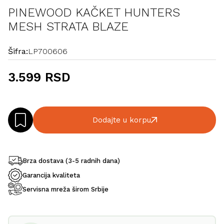
PINEWOOD KAČKET HUNTERS
MESH STRATA BLAZE
Šifra:
LP700606
3.599 RSD
Dodajte u korpu
Brza dostava (3-5 radnih dana)
Garancija kvaliteta
Servisna mreža širom Srbije