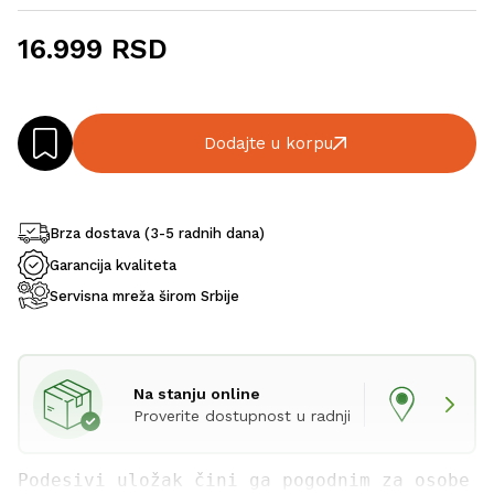
16.999 RSD
Dodajte u korpu
Brza dostava (3-5 radnih dana)
Garancija kvaliteta
Servisna mreža širom Srbije
Na stanju online
Proverite dostupnost u radnji
Podesivi uložak čini ga pogodnim za osobe s