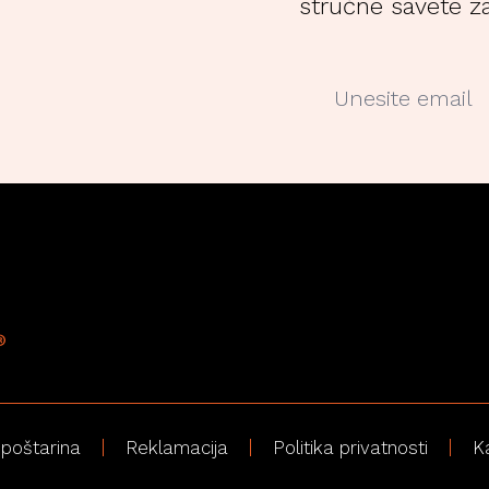
stručne savete za
 poštarina
Reklamacija
Politika privatnosti
K