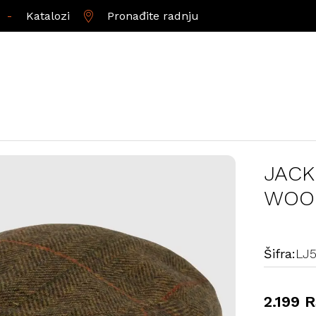
-
Katalozi
Pronađite radnju
JACK
WOO
Šifra:
LJ
2.199 