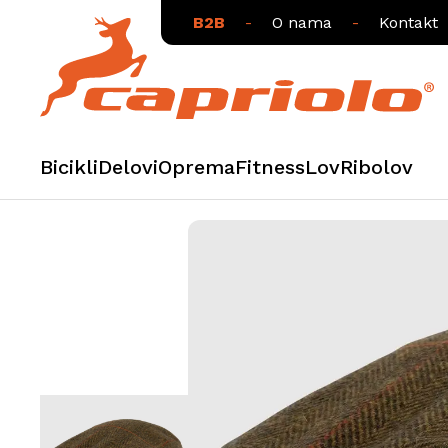
B2B
-
O nama
-
Kontakt
Bicikli
Delovi
Oprema
Fitness
Lov
Ribolov