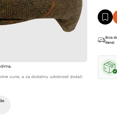
Brza d
dana)
odima.
vine vune, a za dodatnu udobnost dodali 
iše