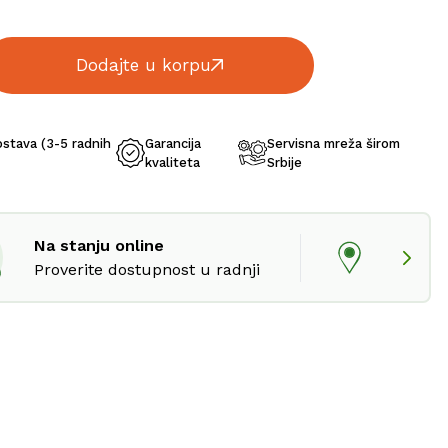
Dodajte u korpu
ostava (3-5 radnih
Garancija
Servisna mreža širom
kvaliteta
Srbije
Na stanju online
Proverite dostupnost u radnji