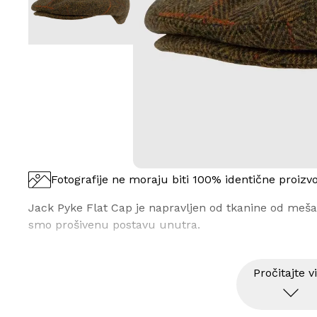
Fotografije ne moraju biti 100% identične proizv
Jack Pyke Flat Cap je napravljen od tkanine od meša
smo prošivenu postavu unutra.
Pročitajte v