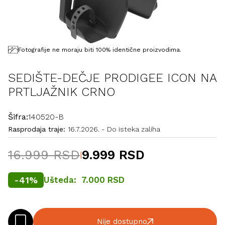
Fotografije ne moraju biti 100% identične proizvodima.
SEDIŠTE-DEČJE PRODIGEE ICON NA
PRTLJAŽNIK CRNO
Šifra:
140520-B
Rasprodaja traje:
16.7.2026.
-
Do isteka zaliha
16.999 RSD
9.999 RSD
|
-
41
%
Ušteda:
7.000 RSD
Nije dostupno