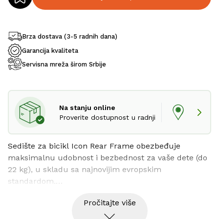
Brza dostava (3-5 radnih dana)
Garancija kvaliteta
Servisna mreža širom Srbije
Na stanju online
Proverite dostupnost u radnji
Sedište za bicikl Icon Rear Frame obezbeđuje 
maksimalnu udobnost i bezbednost za vaše dete (do 
22 kg), u skladu sa najnovijim evropskim 
standardom.

Visoko napredni tehnički polimer, i inovativni sistem 
Pročitajte više
pojaseva sa integrisanim podizačima i ultra-mekanim 
kaiševima za ramena brzo-otpuštajući potporni blok 