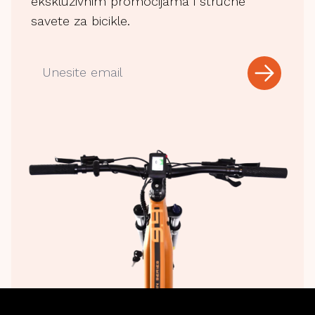
ekskluzivnim promocijama i stručne
savete za bicikle.