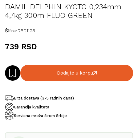
DAMIL DELPHIN KYOTO 0,234mm
4,7kg 300m FLUO GREEN
Šifra:
R501125
739 RSD
Dodajte u korpu
Brza dostava (3-5 radnih dana)
Garancija kvaliteta
Servisna mreža širom Srbije