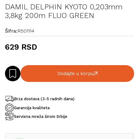
DAMIL DELPHIN KYOTO 0,203mm
3,8kg 200m FLUO GREEN
Šifra:
R501114
629 RSD
Dodajte u korpu
Brza dostava (3-5 radnih dana)
Garancija kvaliteta
Servisna mreža širom Srbije