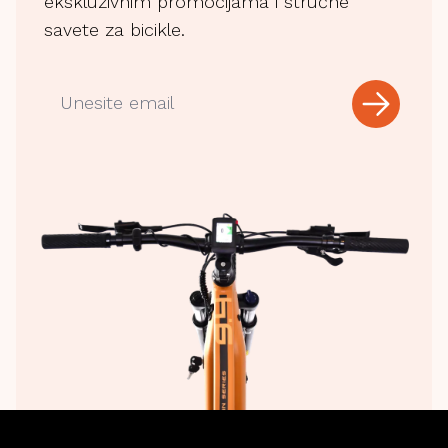
ekskluzivnim promocijama i stručne
savete za bicikle.