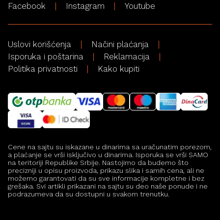
Facebook
Instagram
Youtube
Uslovi korišćenja
Načini plaćanja
Isporuka i poštarina
Reklamacija
Politika privatnosti
Kako kupiti
Cene na sajtu su iskazane u dinarima sa uračunatim porezom,
a plaćanje se vrši isključivo u dinarima. Isporuka se vrši SAMO
na teritoriji Republike Srbije. Nastojimo da budemo što
precizniji u opisu proizvoda, prikazu slika i samih cena, ali ne
možemo garantovati da su sve informacije kompletne i bez
grešaka. Svi artikli prikazani na sajtu su deo naše ponude i ne
podrazumeva da su dostupni u svakom trenutku.