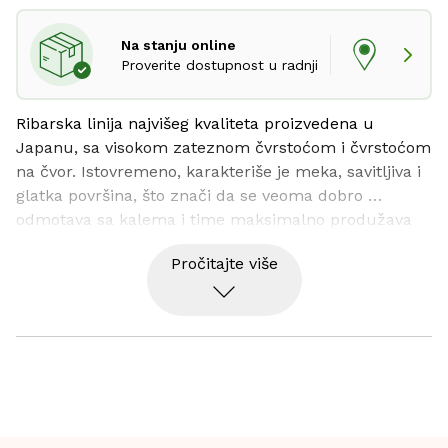
Na stanju online
Proverite dostupnost u radnji
Ribarska linija najvišeg kvaliteta proizvedena u 
Japanu, sa visokom zateznom čvrstoćom i čvrstoćom 
na čvor. Istovremeno, karakteriše je meka, savitljiva i 
glatka površina, što znači da se veoma dobro 
odmotava sa kalema i time maksimalno produžava 
vaše zamahe.
Pročitajte više