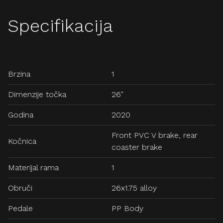
Specifikacija
Brzina
1
Dimenzije točka
26"
Godina
2020
Front PVC V brake, rear
Kočnica
coaster brake
Materijal rama
1
Obruči
26x1.75 alloy
Pedale
PP Body