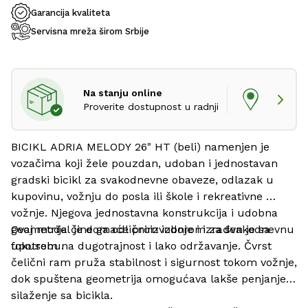
Garancija kvaliteta
Servisna mreža širom Srbije
Na stanju online
Proverite dostupnost u radnji
BICIKL ADRIA MELODY 26" HT (beli) namenjen je 
vozačima koji žele pouzdan, udoban i jednostavan 
gradski bicikl za svakodnevne obaveze, odlazak u 
kupovinu, vožnju do posla ili škole i rekreativne 
vožnje. Njegova jednostavna konstrukcija i udobna 
geometrija čine ga odličnim izborom za svakodnevnu 
Ovaj model je domaće proizvodnje i izrađen je sa 
upotrebu.
fokusom na dugotrajnost i lako održavanje. Čvrst 
čelični ram pruža stabilnost i sigurnost tokom vožnje, 
dok spuštena geometrija omogućava lakše penjanje i 
silaženje sa bicikla.