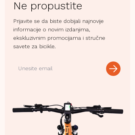
Ne propustite
Prijavite se da biste dobijali najnovije
informacije o novim izdanjima,
ekskluzivnim promocijama i stručne
savete za bicikle.