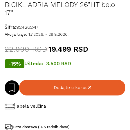
BICIKL ADRIA MELODY 26"HT belo
17"
Šifra:
924262-17
Akcija traje:
1.7.2026.
-
29.8.2026.
22.999 RSD
19.499 RSD
|
-
15
%
Ušteda:
3.500 RSD
Dodajte u korpu
Tabela veličina
Brza dostava (3-5 radnih dana)