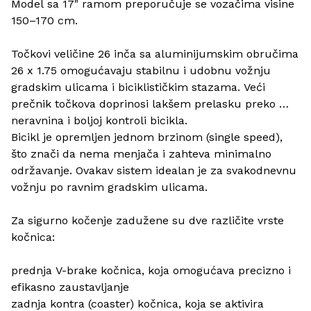
Model sa 17" ramom preporučuje se vozačima visine 
150–170 cm.
Točkovi veličine 26 inča sa aluminijumskim obručima 
26 x 1.75 omogućavaju stabilnu i udobnu vožnju 
gradskim ulicama i biciklističkim stazama. Veći 
prečnik točkova doprinosi lakšem prelasku preko 
neravnina i boljoj kontroli bicikla.
Bicikl je opremljen jednom brzinom (single speed), 
što znači da nema menjača i zahteva minimalno 
održavanje. Ovakav sistem idealan je za svakodnevnu 
vožnju po ravnim gradskim ulicama.
Za sigurno kočenje zadužene su dve različite vrste 
kočnica:
prednja V-brake kočnica, koja omogućava precizno i 
efikasno zaustavljanje
zadnja kontra (coaster) kočnica, koja se aktivira 