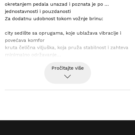
okretanjem pedala unazad i poznata je po 
jednostavnosti i pouzdanosti
Za dodatnu udobnost tokom vožnje brinu:
city sedište sa oprugama, koje ublažava vibracije i 
povećava komfor
kruta čelična viljuška, koja pruža stabilnost i zahteva 
minimalno održavanje
izdržljive PP Body pedale za sigurno oslanjanje tokom 
Pročitajte više
vožnje