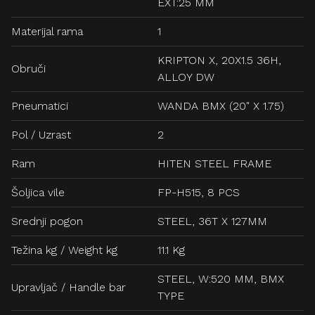
EXT:25 MM
Materijal rama
1
KRIPTON X, 20X1.5 36H,
Obruči
ALLOY DW
Pneumatici
WANDA BMX (20" X 1.75)
Pol / Uzrast
2
Ram
HITEN STEEL FRAME
Šoljica vile
FP-H515, 8 PCS
Srednji pogon
STEEL, 36T X 127MM
Težina kg / Weight kg
11.1 Kg
STEEL, W:520 MM, BMX
Upravljač / Handle bar
TYPE