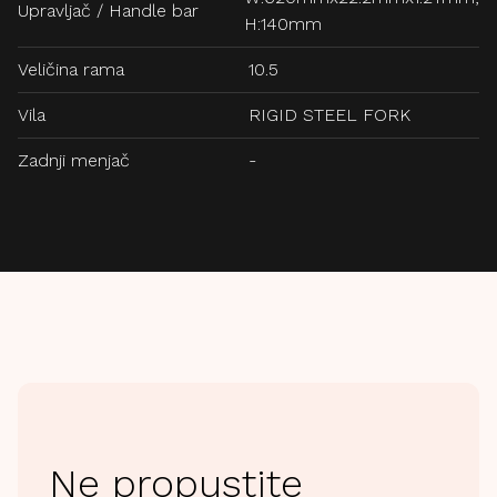
Upravljač / Handle bar
H:140mm
Veličina rama
10.5
Vila
RIGID STEEL FORK
Zadnji menjač
-
Ne propustite