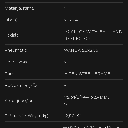
Materijal rama
1
Obruči
20x2.4
1/2"ALLOY WITH BALL AND
Pedale
REFLECTOR
Pneumatici
WANDA 20x2.35
Pol / Uzrast
2
Ram
HITEN STEEL FRAME
Ručica menjača
-
1/2"x1/8"x44Tx2.4MM,
Srednji pogon
STEEL
Težina kg / Weight kg
12,50 Kg
W:620mmx22.2mmx1.2Tmm,