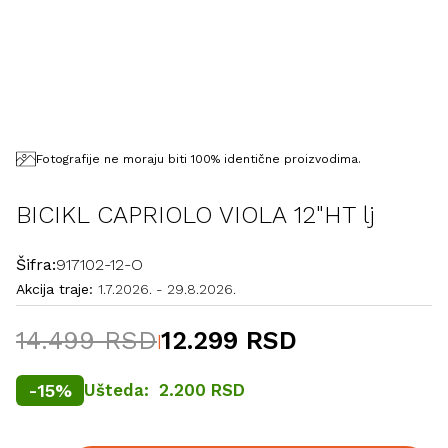
Fotografije ne moraju biti 100% identične proizvodima.
BICIKL CAPRIOLO VIOLA 12"HT lj
Šifra:
917102-12-O
Akcija traje:
1.7.2026.
-
29.8.2026.
14.499 RSD
12.299 RSD
|
-
15
%
Ušteda:
2.200 RSD