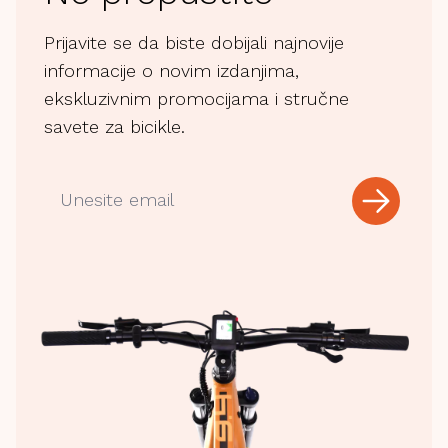
Prijavite se da biste dobijali najnovije
informacije o novim izdanjima,
ekskluzivnim promocijama i stručne
savete za bicikle.