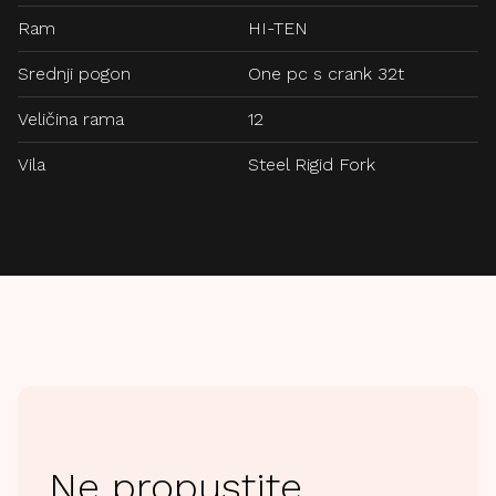
Ram
HI-TEN
Srednji pogon
One pc s crank 32t
Veličina rama
12
Vila
Steel Rigid Fork
Ne propustite