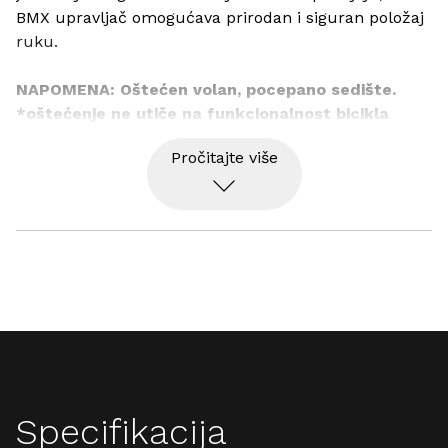
BMX upravljač omogućava prirodan i siguran položaj 
ruku.
NAPOMENA: Oštećen volan, pocepano sedište. 
*oštećenje ne utiče na funkcionalnost bicikla
Pročitajte više
Specifikacija