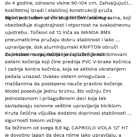
do 4 godine, odnosno visine 90-104 cm. Zahvaljujući 
kvalitetnoj izradi i stabilnoj konstrukciji pruža 
sigurnost tokom prvih biciklističkih avantura.
Bicikl je izrađen od čvrstog Hi-Ten čeličnog rama, koji 
obezbeđuje dugotrajnost i otpornost na svakodnevnu 
upotrebu. Točkovi od 12 inča sa WANDA BMX 
pneumaticima pružaju dobru stabilnost i lako 
upravljanje, dok aluminijumski KRIPTON obruči 
doprinose manjoj težini i većoj izdržljivosti.
Za bezbedno zaustavljanje zadužen je kombinovani 
sistem kočenja koji čine prednja PVC V-brake kočnica 
i zadnja kontra kočnica, koja se aktivira okretanjem 
pedala unazad. Ovakav sistem omogućava 
mališanima da postepeno nauče pravilno kočenje.
Model poseduje jednu brzinu, što vožnju čini 
jednostavnom i prilagođenom deci koja tek 
savladavaju osnovne veštine upravljanja biciklom. 
Kruta čelična viljuška dodatno doprinosi stabilnosti i 
sigurnosti tokom vožnje.
Sa težinom od svega 8,9 kg, CAPRIOLO VIOLA 12" HT 
je dovoljno lagan da deca njime lako upravljaju, a 