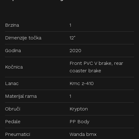
Brzina
1
Dimenzije točka
12"
Godina
2020
Front PVC V brake, rear
Kočnica
coaster brake
Lanac
Kmc z-410
Materijal rama
1
Obruči
Krypton
Pedale
PP Body
Pneumatici
Wanda bmx