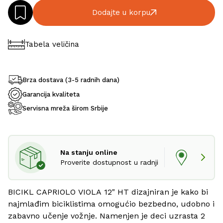
Dodajte u korpu
Tabela veličina
Brza dostava (3-5 radnih dana)
Garancija kvaliteta
Servisna mreža širom Srbije
Na stanju online
Proverite dostupnost u radnji
BICIKL CAPRIOLO VIOLA 12" HT dizajniran je kako bi 
najmlađim biciklistima omogućio bezbedno, udobno i 
zabavno učenje vožnje. Namenjen je deci uzrasta 2 