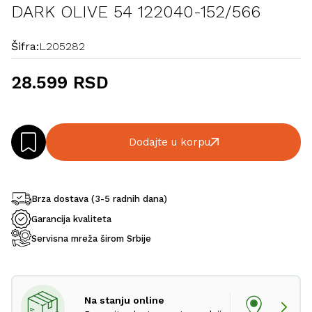
DARK OLIVE 54 122040-152/566
Šifra:
L205282
28.599 RSD
Dodajte u korpu
Brza dostava (3-5 radnih dana)
Garancija kvaliteta
Servisna mreža širom Srbije
Na stanju online