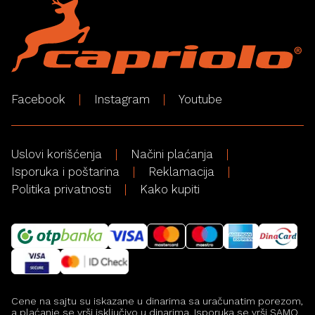
Facebook
Instagram
Youtube
Uslovi korišćenja
Načini plaćanja
Isporuka i poštarina
Reklamacija
Politika privatnosti
Kako kupiti
Cene na sajtu su iskazane u dinarima sa uračunatim porezom,
a plaćanje se vrši isključivo u dinarima. Isporuka se vrši SAMO