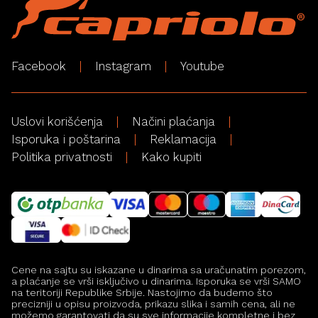
Facebook
Instagram
Youtube
Uslovi korišćenja
Načini plaćanja
Isporuka i poštarina
Reklamacija
Politika privatnosti
Kako kupiti
Cene na sajtu su iskazane u dinarima sa uračunatim porezom,
a plaćanje se vrši isključivo u dinarima. Isporuka se vrši SAMO
na teritoriji Republike Srbije. Nastojimo da budemo što
precizniji u opisu proizvoda, prikazu slika i samih cena, ali ne
možemo garantovati da su sve informacije kompletne i bez