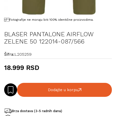
Fotografije ne moraju biti 100% identične proizvodima.
BLASER PANTALONE AIRFLOW
ZELENE 50 122014-087/566
Šifra:
L205259
18.999 RSD
Dodajte u korpu
Brza dostava (3-5 radnih dana)