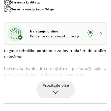
Garancija kvaliteta
Servisna mreža širom Srbije
Na stanju online
Proverite dostupnost u radnji
Lagane tehničke pantalone za lov u blažim do toplim 
uslovima.
Inovativna tkanina ima minijaturne perforacije koje 
omogućavaju konstantan protok vazduha, 
osiguravajući da ostanete hladni čak i kada je teško. 
Pročitajte više
Pantalone imaju dva prethodno oblikovana kolena i 
pružaju maksimalnu slobodu kretanja zahvaljujući 
laganoj i rastegljivoj tkanini. Sa dva prednja i dva 
džepa na nogavicama.