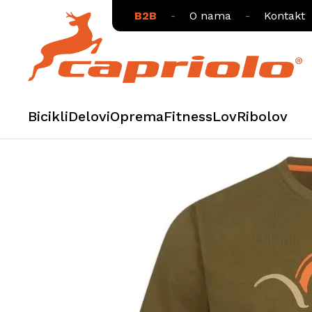
B2B
-
O nama
-
Kontakt
Bicikli
Delovi
Oprema
Fitness
Lov
Ribolov