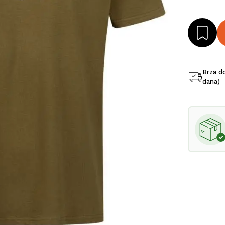
Brza d
dana)