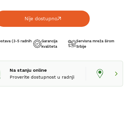
Nije dostupno
ostava (3-5 radnih
Garancija
Servisna mreža širom
kvaliteta
Srbije
Na stanju online
Proverite dostupnost u radnji