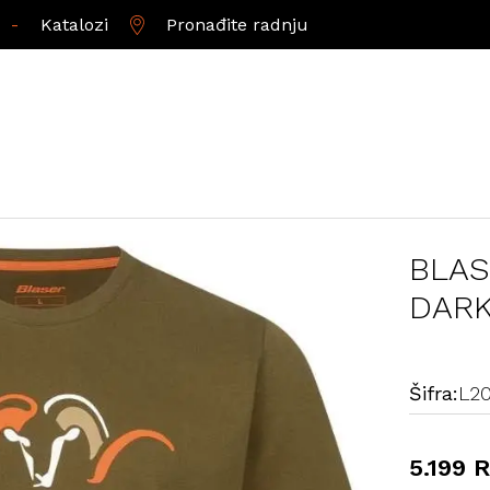
-
Katalozi
Pronađite radnju
BLAS
DARK
Šifra:
L2
5.199 