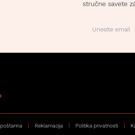
stručne savete za
 poštarina
Reklamacija
Politika privatnosti
K