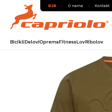
B2B
-
O nama
-
Kontakt
Bicikli
Delovi
Oprema
Fitness
Lov
Ribolov