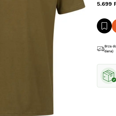
5.699 
Brza d
dana)