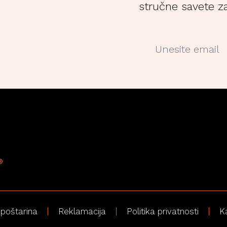
stručne savete za
 poštarina
Reklamacija
Politika privatnosti
K