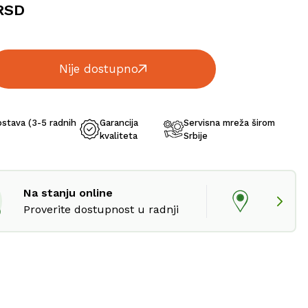
RSD
Nije dostupno
ostava (3-5 radnih
Garancija
Servisna mreža širom
kvaliteta
Srbije
Na stanju online
Proverite dostupnost u radnji