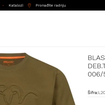
-
Katalozi
Pronađite radnju
BLAS
DEB.
006/
Šifra:
L2