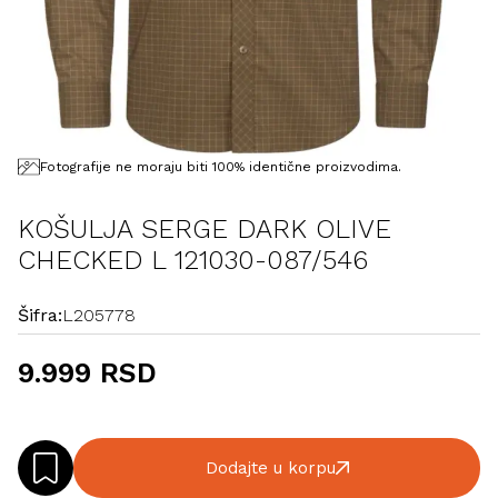
Fotografije ne moraju biti 100% identične proizvodima.
KOŠULJA SERGE DARK OLIVE
CHECKED L 121030-087/546
Šifra:
L205778
9.999 RSD
Dodajte u korpu