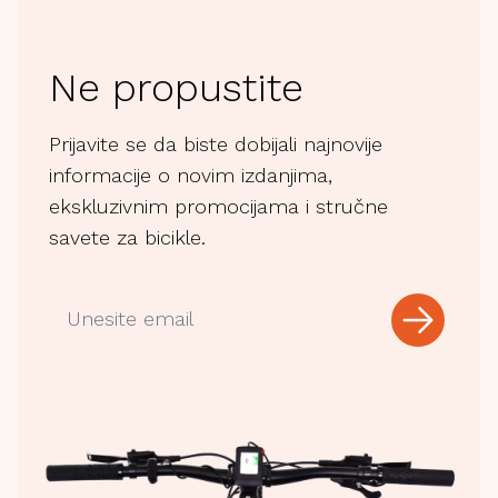
Ne propustite
Prijavite se da biste dobijali najnovije
informacije o novim izdanjima,
ekskluzivnim promocijama i stručne
savete za bicikle.