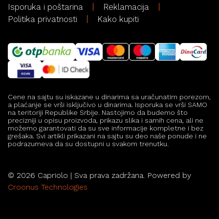
Isporuka i poštarina
Reklamacija
Politika privatnosti
Kako kupiti
Cene na sajtu su iskazane u dinarima sa uračunatim porezom,
a plaćanje se vrši isključivo u dinarima. Isporuka se vrši SAMO
na teritoriji Republike Srbije. Nastojimo da budemo što
precizniji u opisu proizvoda, prikazu slika i samih cena, ali ne
možemo garantovati da su sve informacije kompletne i bez
grešaka. Svi artikli prikazani na sajtu su deo naše ponude i ne
podrazumeva da su dostupni u svakom trenutku.
©
2026
Capriolo | Sva prava zadržana. Powered by
Croonus Technologies