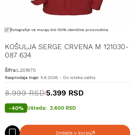
Fotografije ne moraju biti 100% identične proizvodima.
KOŠULJA SERGE CRVENA M 121030-
087 634
Šifra:
L201870
Rasprodaja traje:
5.6.2026.
-
Do isteka zaliha
8.999 RSD
5.399 RSD
|
-
40
%
Ušteda:
3.600 RSD
Dodajte u korpu