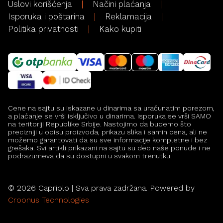
Uslovi korišćenja
Načini plaćanja
Isporuka i poštarina
Reklamacija
Politika privatnosti
Kako kupiti
Cene na sajtu su iskazane u dinarima sa uračunatim porezom,
a plaćanje se vrši isključivo u dinarima. Isporuka se vrši SAMO
na teritoriji Republike Srbije. Nastojimo da budemo što
precizniji u opisu proizvoda, prikazu slika i samih cena, ali ne
možemo garantovati da su sve informacije kompletne i bez
grešaka. Svi artikli prikazani na sajtu su deo naše ponude i ne
podrazumeva da su dostupni u svakom trenutku.
©
2026
Capriolo | Sva prava zadržana. Powered by
Croonus Technologies