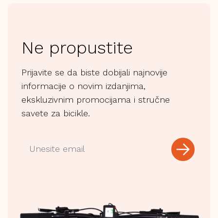
Ne propustite
Prijavite se da biste dobijali najnovije
informacije o novim izdanjima,
ekskluzivnim promocijama i stručne
savete za bicikle.