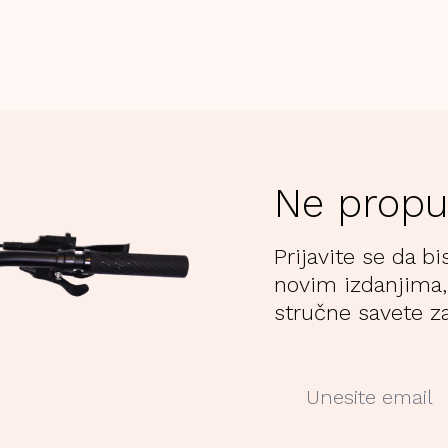
Ne propu
Prijavite se da bi
novim izdanjima,
stručne savete za