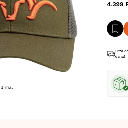
4.399 
Brza d
dana)
odima.