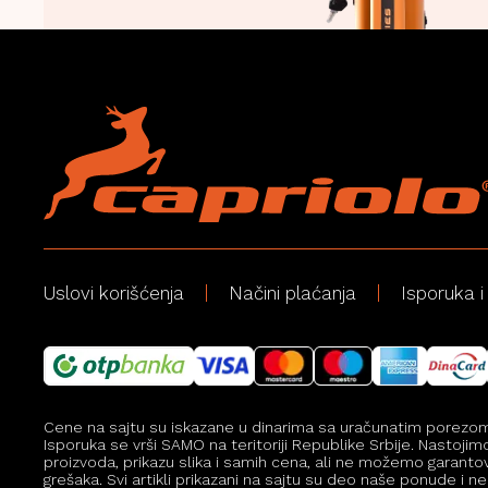
Uslovi korišćenja
Načini plaćanja
Isporuka i
Cene na sajtu su iskazane u dinarima sa uračunatim porezom, a
Isporuka se vrši SAMO na teritoriji Republike Srbije. Nastoji
proizvoda, prikazu slika i samih cena, ali ne možemo garanto
grešaka. Svi artikli prikazani na sajtu su deo naše ponude 