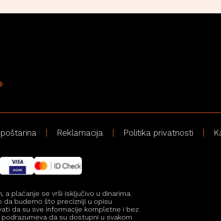
 poštarina
Reklamacija
Politika privatnosti
K
 plaćanje se vrši isključivo u dinarima.
mo da budemo što precizniji u opisu
vati da su sve informacije kompletne i bez
i ne podrazumeva da su dostupni u svakom