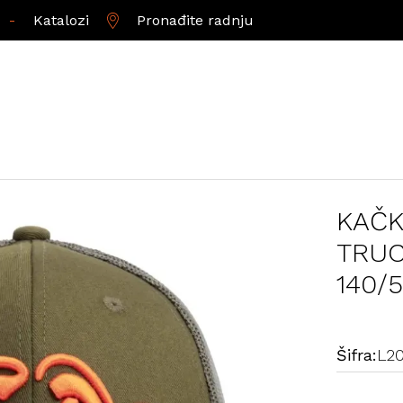
-
Katalozi
Pronađite radnju
KAČK
TRUC
140/
Šifra:
L2