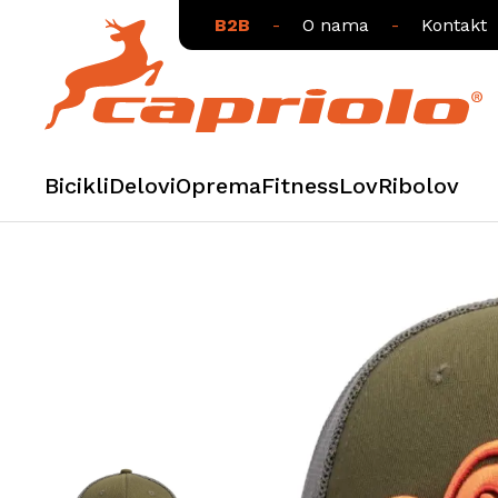
B2B
-
O nama
-
Kontakt
Bicikli
Delovi
Oprema
Fitness
Lov
Ribolov