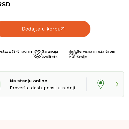
RSD
Dodajte u korpu
ostava (3-5 radnih
Garancija
Servisna mreža širom
kvaliteta
Srbije
Na stanju online
Proverite dostupnost u radnji