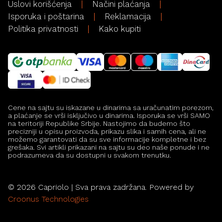
Uslovi korišćenja
Načini plaćanja
Isporuka i poštarina
Reklamacija
Politika privatnosti
Kako kupiti
Cene na sajtu su iskazane u dinarima sa uračunatim porezom,
a plaćanje se vrši isključivo u dinarima. Isporuka se vrši SAMO
na teritoriji Republike Srbije. Nastojimo da budemo što
precizniji u opisu proizvoda, prikazu slika i samih cena, ali ne
možemo garantovati da su sve informacije kompletne i bez
grešaka. Svi artikli prikazani na sajtu su deo naše ponude i ne
podrazumeva da su dostupni u svakom trenutku.
©
2026
Capriolo | Sva prava zadržana. Powered by
Croonus Technologies